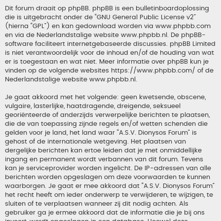
Dit forum draait op phpBB. phpBB is een bulletinboardoplossing
die is uitgebracht onder de “
GNU General Public License v2
”
(hierna “GPL”) en kan gedownload worden via
www.phpbb.com
en via de Nederlandstalige website
www.phpbb.nl
. De phpBB-
software faciliteert internetgebaseerde discussies. phpBB Limited
is niet verantwoordelijk voor de inhoud en/of de houding van wat
er is toegestaan en wat niet. Meer informatie over phpBB kun je
vinden op de volgende websites
https://www.phpbb.com/
of de
Nederlandstalige website
www.phpbb.nl
.
Je gaat akkoord met het volgende: geen kwetsende, obscene,
vulgaire, lasterlijke, haatdragende, dreigende, seksueel
georiënteerde of anderzijds verwerpelijke berichten te plaatsen,
die de van toepassing zijnde regels en/of wetten schenden die
gelden voor je land, het land waar “A.S.V. Dionysos Forum” is
gehost of de internationale wetgeving. Het plaatsen van
dergelijke berichten kan ertoe leiden dat je met onmiddellijke
ingang en permanent wordt verbannen van dit forum. Tevens
kan je serviceprovider worden ingelicht. De IP-adressen van alle
berichten worden opgeslagen om deze voorwaarden te kunnen
waarborgen. Je gaat er mee akkoord dat “A.S.V. Dionysos Forum”
het recht heeft om ieder onderwerp te verwijderen, te wijzigen, te
sluiten of te verplaatsen wanneer zij dit nodig achten. Als
gebruiker ga je ermee akkoord dat de informatie die je bij ons