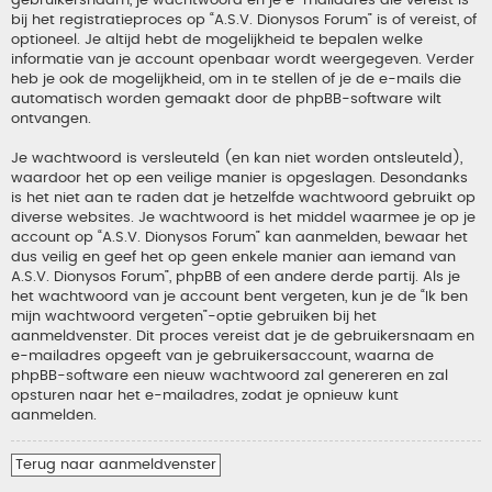
gebruikersnaam, je wachtwoord en je e-mailadres die vereist is
bij het registratieproces op “A.S.V. Dionysos Forum” is of vereist, of
optioneel. Je altijd hebt de mogelijkheid te bepalen welke
informatie van je account openbaar wordt weergegeven. Verder
heb je ook de mogelijkheid, om in te stellen of je de e-mails die
automatisch worden gemaakt door de phpBB-software wilt
ontvangen.
Je wachtwoord is versleuteld (en kan niet worden ontsleuteld),
waardoor het op een veilige manier is opgeslagen. Desondanks
is het niet aan te raden dat je hetzelfde wachtwoord gebruikt op
diverse websites. Je wachtwoord is het middel waarmee je op je
account op “A.S.V. Dionysos Forum” kan aanmelden, bewaar het
dus veilig en geef het op geen enkele manier aan iemand van
A.S.V. Dionysos Forum”, phpBB of een andere derde partij. Als je
het wachtwoord van je account bent vergeten, kun je de “Ik ben
mijn wachtwoord vergeten”-optie gebruiken bij het
aanmeldvenster. Dit proces vereist dat je de gebruikersnaam en
e-mailadres opgeeft van je gebruikersaccount, waarna de
phpBB-software een nieuw wachtwoord zal genereren en zal
opsturen naar het e-mailadres, zodat je opnieuw kunt
aanmelden.
Terug naar aanmeldvenster