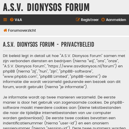
A.S.V. Dionysos Forum
V&A
Registreer
Aanmelden
Forumoverzicht
A.S.V. Dionysos Forum - Privacybeleid
Dit beleid legt in detail uit hoe “A.S.V. Dionysos Forum” samen met
zijn verbonden diensten en bedrijven (hierna “wij”, “ons”, “onze”,
“A.S.V. Dionysos Forum”, “https://www.asvdionysos.nl/forum”) en
phpBB (hierna “zij”, “hun”, “zijn”, “phpBB-software”,
“www.phpbb.com”, “phpBB Limited”, “phpBB-teams”) de
informatie die wordt verzameld gedurende een bezoek aan dit
forum, wordt gebruikt (hierna “je informatie”).
Je informatie wordt op twee manieren verzameld. De eerste
manier is door het gebruik van zogenaamde cookies. De phpBB-
software maakt meerdere cookies aan (kleine tekstbestanden
die naar de tijdelijke internetbestanden van uw computer
worden gedownload). De eerste twee cookies bevatten een
indentificatienummer (hierna “user-id”) en een anoniem
sessienummer (hierna “session-id”). Deze twee nummers worden