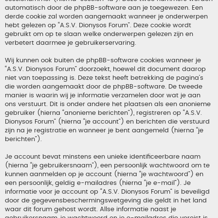
automatisch door de phpBB-software aan je toegewezen. Een
derde cookie zal worden aangemaakt wanneer je onderwerpen
hebt gelezen op “A.S.V. Dionysos Forum”. Deze cookie wordt
gebruikt om op te slaan welke onderwerpen gelezen zijn en
verbetert daarmee je gebruikerservaring.
Wij kunnen ook buiten de phpBB-software cookies wanneer je
“A.S.V. Dionysos Forum” doorzoekt, hoewel dit document daarop
niet van toepassing is. Deze tekst heeft betrekking de pagina’s
die worden aangemaakt door de phpBB-software. De tweede
manier is waarin wij je informatie verzamelen door wat je aan
ons verstuurt. Dit is onder andere het plaatsen als een anonieme
gebruiker (hierna “anonieme berichten”), registreren op “A.S.V.
Dionysos Forum” (hierna “je account”) en berichten die verstuurd
zijn na je registratie en wanneer je bent aangemeld (hierna “je
berichten”).
Je account bevat minstens een unieke identificeerbare naam
(hierna “je gebruikersnaam”), een persoonlijk wachtwoord om te
kunnen aanmelden op je account (hierna “je wachtwoord”) en
een persoonlijk, geldig e-mailadres (hierna “je e-mail”). Je
informatie voor je account op “A.S.V. Dionysos Forum” is beveiligd
door de gegevensbeschermingswetgeving die geldt in het land
waar dit forum gehost wordt. Allse informatie naast je