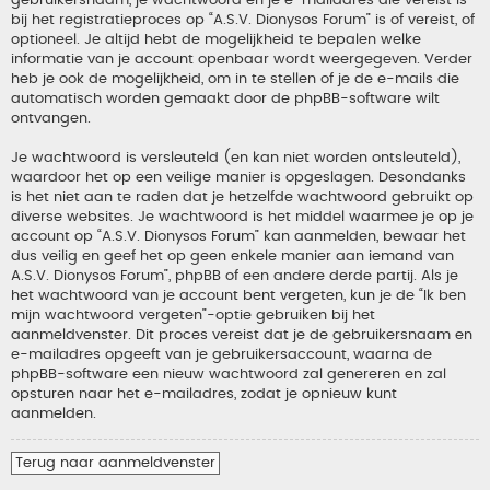
gebruikersnaam, je wachtwoord en je e-mailadres die vereist is
bij het registratieproces op “A.S.V. Dionysos Forum” is of vereist, of
optioneel. Je altijd hebt de mogelijkheid te bepalen welke
informatie van je account openbaar wordt weergegeven. Verder
heb je ook de mogelijkheid, om in te stellen of je de e-mails die
automatisch worden gemaakt door de phpBB-software wilt
ontvangen.
Je wachtwoord is versleuteld (en kan niet worden ontsleuteld),
waardoor het op een veilige manier is opgeslagen. Desondanks
is het niet aan te raden dat je hetzelfde wachtwoord gebruikt op
diverse websites. Je wachtwoord is het middel waarmee je op je
account op “A.S.V. Dionysos Forum” kan aanmelden, bewaar het
dus veilig en geef het op geen enkele manier aan iemand van
A.S.V. Dionysos Forum”, phpBB of een andere derde partij. Als je
het wachtwoord van je account bent vergeten, kun je de “Ik ben
mijn wachtwoord vergeten”-optie gebruiken bij het
aanmeldvenster. Dit proces vereist dat je de gebruikersnaam en
e-mailadres opgeeft van je gebruikersaccount, waarna de
phpBB-software een nieuw wachtwoord zal genereren en zal
opsturen naar het e-mailadres, zodat je opnieuw kunt
aanmelden.
Terug naar aanmeldvenster