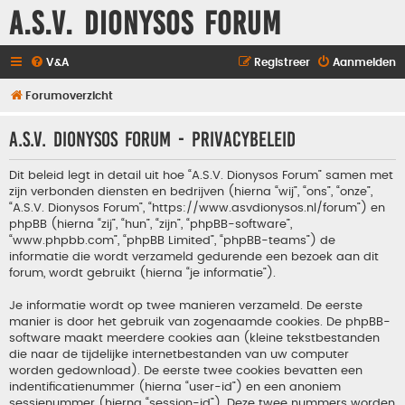
A.S.V. Dionysos Forum
V&A
Registreer
Aanmelden
Forumoverzicht
A.S.V. Dionysos Forum - Privacybeleid
Dit beleid legt in detail uit hoe “A.S.V. Dionysos Forum” samen met
zijn verbonden diensten en bedrijven (hierna “wij”, “ons”, “onze”,
“A.S.V. Dionysos Forum”, “https://www.asvdionysos.nl/forum”) en
phpBB (hierna “zij”, “hun”, “zijn”, “phpBB-software”,
“www.phpbb.com”, “phpBB Limited”, “phpBB-teams”) de
informatie die wordt verzameld gedurende een bezoek aan dit
forum, wordt gebruikt (hierna “je informatie”).
Je informatie wordt op twee manieren verzameld. De eerste
manier is door het gebruik van zogenaamde cookies. De phpBB-
software maakt meerdere cookies aan (kleine tekstbestanden
die naar de tijdelijke internetbestanden van uw computer
worden gedownload). De eerste twee cookies bevatten een
indentificatienummer (hierna “user-id”) en een anoniem
sessienummer (hierna “session-id”). Deze twee nummers worden