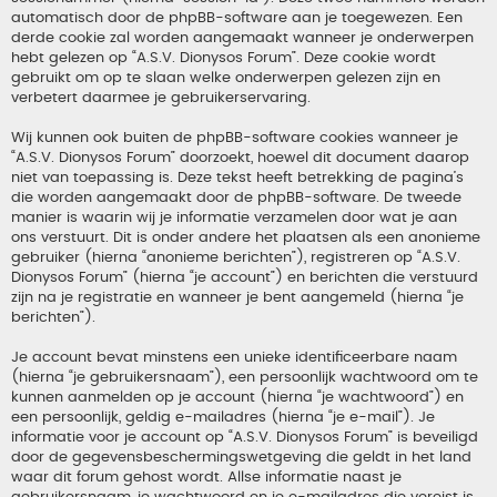
automatisch door de phpBB-software aan je toegewezen. Een
derde cookie zal worden aangemaakt wanneer je onderwerpen
hebt gelezen op “A.S.V. Dionysos Forum”. Deze cookie wordt
gebruikt om op te slaan welke onderwerpen gelezen zijn en
verbetert daarmee je gebruikerservaring.
Wij kunnen ook buiten de phpBB-software cookies wanneer je
“A.S.V. Dionysos Forum” doorzoekt, hoewel dit document daarop
niet van toepassing is. Deze tekst heeft betrekking de pagina’s
die worden aangemaakt door de phpBB-software. De tweede
manier is waarin wij je informatie verzamelen door wat je aan
ons verstuurt. Dit is onder andere het plaatsen als een anonieme
gebruiker (hierna “anonieme berichten”), registreren op “A.S.V.
Dionysos Forum” (hierna “je account”) en berichten die verstuurd
zijn na je registratie en wanneer je bent aangemeld (hierna “je
berichten”).
Je account bevat minstens een unieke identificeerbare naam
(hierna “je gebruikersnaam”), een persoonlijk wachtwoord om te
kunnen aanmelden op je account (hierna “je wachtwoord”) en
een persoonlijk, geldig e-mailadres (hierna “je e-mail”). Je
informatie voor je account op “A.S.V. Dionysos Forum” is beveiligd
door de gegevensbeschermingswetgeving die geldt in het land
waar dit forum gehost wordt. Allse informatie naast je