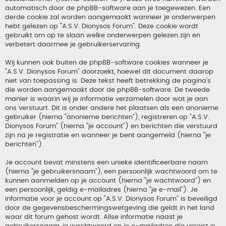
automatisch door de phpBB-software aan je toegewezen. Een
derde cookie zal worden aangemaakt wanneer je onderwerpen
hebt gelezen op “A.S.V. Dionysos Forum”. Deze cookie wordt
gebruikt om op te slaan welke onderwerpen gelezen zijn en
verbetert daarmee je gebruikerservaring.
Wij kunnen ook buiten de phpBB-software cookies wanneer je
“A.S.V. Dionysos Forum” doorzoekt, hoewel dit document daarop
niet van toepassing is. Deze tekst heeft betrekking de pagina’s
die worden aangemaakt door de phpBB-software. De tweede
manier is waarin wij je informatie verzamelen door wat je aan
ons verstuurt. Dit is onder andere het plaatsen als een anonieme
gebruiker (hierna “anonieme berichten”), registreren op “A.S.V.
Dionysos Forum” (hierna “je account”) en berichten die verstuurd
zijn na je registratie en wanneer je bent aangemeld (hierna “je
berichten”).
Je account bevat minstens een unieke identificeerbare naam
(hierna “je gebruikersnaam”), een persoonlijk wachtwoord om te
kunnen aanmelden op je account (hierna “je wachtwoord”) en
een persoonlijk, geldig e-mailadres (hierna “je e-mail”). Je
informatie voor je account op “A.S.V. Dionysos Forum” is beveiligd
door de gegevensbeschermingswetgeving die geldt in het land
waar dit forum gehost wordt. Allse informatie naast je