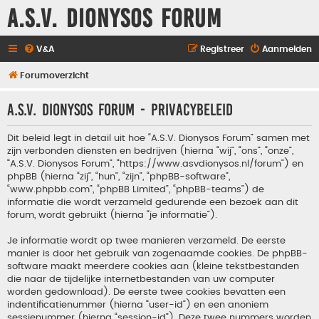
A.S.V. Dionysos Forum
V&A
Registreer
Aanmelden
Forumoverzicht
A.S.V. Dionysos Forum - Privacybeleid
Dit beleid legt in detail uit hoe “A.S.V. Dionysos Forum” samen met
zijn verbonden diensten en bedrijven (hierna “wij”, “ons”, “onze”,
“A.S.V. Dionysos Forum”, “https://www.asvdionysos.nl/forum”) en
phpBB (hierna “zij”, “hun”, “zijn”, “phpBB-software”,
“www.phpbb.com”, “phpBB Limited”, “phpBB-teams”) de
informatie die wordt verzameld gedurende een bezoek aan dit
forum, wordt gebruikt (hierna “je informatie”).
Je informatie wordt op twee manieren verzameld. De eerste
manier is door het gebruik van zogenaamde cookies. De phpBB-
software maakt meerdere cookies aan (kleine tekstbestanden
die naar de tijdelijke internetbestanden van uw computer
worden gedownload). De eerste twee cookies bevatten een
indentificatienummer (hierna “user-id”) en een anoniem
sessienummer (hierna “session-id”). Deze twee nummers worden