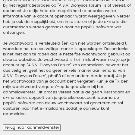
gebruikersnaam, je wachtwoord en je e-mailadres die vereist is
bij het registratieproces op “A.S.V. Dionysos Forum” is of vereist, of
optioneel. Je altijd hebt de mogelijkheid te bepalen welke
informatie van je account openbaar wordt weergegeven. Verder
heb je ook de mogelijkheid, om in te stellen of je de e-mails die
automatisch worden gemaakt door de phpBB-software wilt
ontvangen.
Je wachtwoord is versleuteld (en kan niet worden ontsleuteld),
waardoor het op een veilige manier is opgeslagen. Desondanks
is het niet aan te raden dat je hetzelfde wachtwoord gebruikt op
diverse websites. Je wachtwoord is het middel waarmee je op je
account op “A.S.V. Dionysos Forum” kan aanmelden, bewaar het
dus veilig en geef het op geen enkele manier aan iemand van
A.S.V. Dionysos Forum”, phpBB of een andere derde partij. Als je
het wachtwoord van je account bent vergeten, kun je de “Ik ben
mijn wachtwoord vergeten”-optie gebruiken bij het
aanmeldvenster. Dit proces vereist dat je de gebruikersnaam en
e-mailadres opgeeft van je gebruikersaccount, waarna de
phpBB-software een nieuw wachtwoord zal genereren en zal
opsturen naar het e-mailadres, zodat je opnieuw kunt
aanmelden.
Terug naar aanmeldvenster