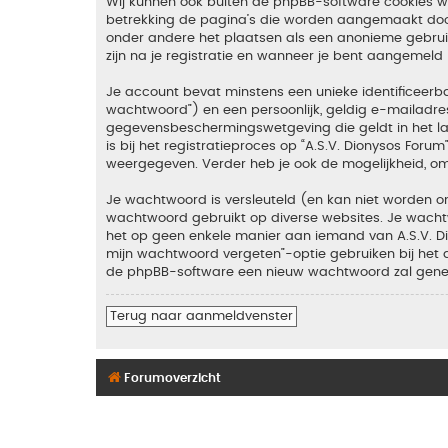
Wij kunnen ook buiten de phpBB-software cookies wan
betrekking de pagina’s die worden aangemaakt door 
onder andere het plaatsen als een anonieme gebruike
zijn na je registratie en wanneer je bent aangemeld (
Je account bevat minstens een unieke identificeer
wachtwoord”) en een persoonlijk, geldig e-mailadres 
gegevensbeschermingswetgeving die geldt in het lan
is bij het registratieproces op “A.S.V. Dionysos Foru
weergegeven. Verder heb je ook de mogelijkheid, om
Je wachtwoord is versleuteld (en kan niet worden on
wachtwoord gebruikt op diverse websites. Je wachtw
het op geen enkele manier aan iemand van A.S.V. Dio
mijn wachtwoord vergeten”-optie gebruiken bij het 
de phpBB-software een nieuw wachtwoord zal genere
Terug naar aanmeldvenster
Forumoverzicht