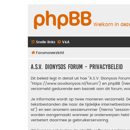
Welkom in deze
Snelle links
V&A
Forumoverzicht
A.S.V. Dionysos Forum - Privacybeleid
Dit beleid legt in detail uit hoe “A.S.V. Dionysos Foru
“https://www.asvdionysos.nl/forum”) en phpBB (hierna
verzameld gedurende een bezoek aan dit forum, wordt
Je informatie wordt op twee manieren verzameld. D
tekstbestanden die naar de tijdelijke internetbes
id”) en een anoniem sessienummer (hierna “sessio
worden aangemaakt wanneer je onderwerpen hebt gel
verbetert daarmee je gebruikerservaring.