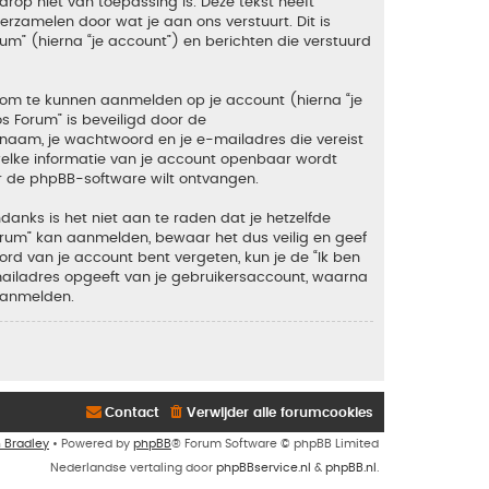
rop niet van toepassing is. Deze tekst heeft
zamelen door wat je aan ons verstuurt. Dit is
um” (hierna “je account”) en berichten die verstuurd
 om te kunnen aanmelden op je account (hierna “je
os Forum” is beveiligd door de
snaam, je wachtwoord en je e-mailadres die vereist
en welke informatie van je account openbaar wordt
r de phpBB-software wilt ontvangen.
anks is het niet aan te raden dat je hetzelfde
orum” kan aanmelden, bewaar het dus veilig en geef
rd van je account bent vergeten, kun je de “Ik ben
mailadres opgeeft van je gebruikersaccount, waarna
aanmelden.
Contact
Verwijder alle forumcookies
n Bradley
• Powered by
phpBB
® Forum Software © phpBB Limited
Nederlandse vertaling door
phpBBservice.nl
&
phpBB.nl
.