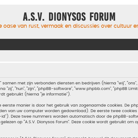
A.S.V. Dionysos Forum
 oase van rust, vermaak en discussies over cultuur 
m” samen met zijn verbonden diensten en bedrijven (hierna “wij”, “ons”, 
 “zij”, “hun”, “zijn”, “phpBB-software”, “www.phpbb.com”, “phpBB Lim
 gebruikt (hierna “je informatie”).
e eerste manier is door het gebruik van zogenaamde cookies. De p
tanden van uw computer worden gedownload). De eerste twee cookies 
n-id”). Deze twee nummers worden automatisch door de phpBB-softw
ezen op “A.S.V. Dionysos Forum”. Deze cookie wordt gebruikt om op