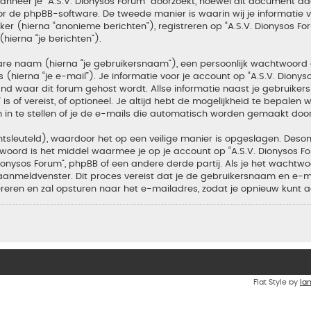
neer je “A.S.V. Dionysos Forum” doorzoekt, hoewel dit document daa
de phpBB-software. De tweede manier is waarin wij je informatie ver
r (hierna “anonieme berichten”), registreren op “A.S.V. Dionysos For
hierna “je berichten”).
bare naam (hierna “je gebruikersnaam”), een persoonlijk wachtwoord
(hierna “je e-mail”). Je informatie voor je account op “A.S.V. Dionys
d waar dit forum gehost wordt. Allse informatie naast je gebruiker
m” is of vereist, of optioneel. Je altijd hebt de mogelijkheid te bepal
 in te stellen of je de e-mails die automatisch worden gemaakt doo
tsleuteld), waardoor het op een veilige manier is opgeslagen. Desond
oord is het middel waarmee je op je account op “A.S.V. Dionysos F
nysos Forum”, phpBB of een andere derde partij. Als je het wachtwoo
aanmeldvenster. Dit proces vereist dat je de gebruikersnaam en e-
ren en zal opsturen naar het e-mailadres, zodat je opnieuw kunt 
Flat Style by
Ia