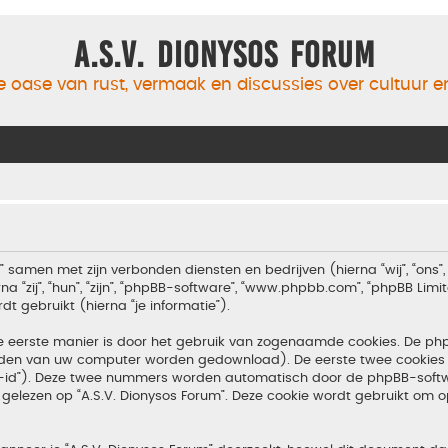
A.S.V. Dionysos Forum
 oase van rust, vermaak en discussies over cultuur 
m” samen met zijn verbonden diensten en bedrijven (hierna “wij”, “ons”, 
 “zij”, “hun”, “zijn”, “phpBB-software”, “www.phpbb.com”, “phpBB Lim
 gebruikt (hierna “je informatie”).
e eerste manier is door het gebruik van zogenaamde cookies. De p
tanden van uw computer worden gedownload). De eerste twee cookies 
n-id”). Deze twee nummers worden automatisch door de phpBB-softw
ezen op “A.S.V. Dionysos Forum”. Deze cookie wordt gebruikt om op