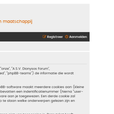
en maatschappij
Registreer
Aanmelden
“onze”, “A.S.V. Dionysos Forum”,
ited”, “phpBB-teams”) de informatie die wordt
hpBB-software maakt meerdere cookies aan (kleine
bevatten een indentificatienummer (hierna “user-
are aan je toegewezen. Een derde cookie zal
 te slaan welke onderwerpen gelezen zijn en