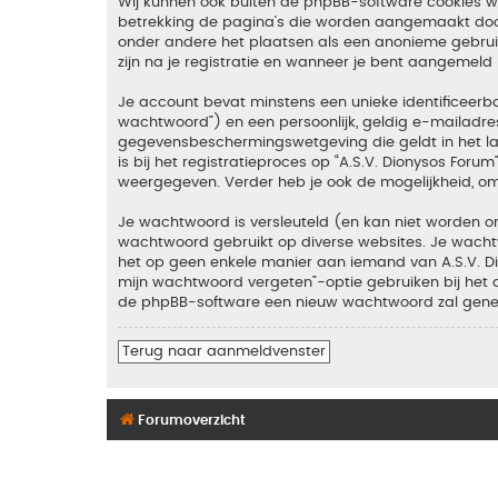
Wij kunnen ook buiten de phpBB-software cookies wan
betrekking de pagina’s die worden aangemaakt door 
onder andere het plaatsen als een anonieme gebruike
zijn na je registratie en wanneer je bent aangemeld (
Je account bevat minstens een unieke identificeer
wachtwoord”) en een persoonlijk, geldig e-mailadres 
gegevensbeschermingswetgeving die geldt in het lan
is bij het registratieproces op “A.S.V. Dionysos Foru
weergegeven. Verder heb je ook de mogelijkheid, om
Je wachtwoord is versleuteld (en kan niet worden on
wachtwoord gebruikt op diverse websites. Je wachtw
het op geen enkele manier aan iemand van A.S.V. Dio
mijn wachtwoord vergeten”-optie gebruiken bij het 
de phpBB-software een nieuw wachtwoord zal genere
Terug naar aanmeldvenster
Forumoverzicht