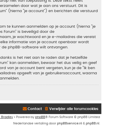
rop niet van toepassing is. Deze tekst heeft
zamelen door wat je aan ons verstuurt. Dit is
um” (hierna “je account”) en berichten die verstuurd
 om te kunnen aanmelden op je account (hierna “je
os Forum” is beveiligd door de
snaam, je wachtwoord en je e-mailadres die vereist
en welke informatie van je account openbaar wordt
r de phpBB-software wilt ontvangen.
anks is het niet aan te raden dat je hetzelfde
orum” kan aanmelden, bewaar het dus veilig en geef
rd van je account bent vergeten, kun je de “Ik ben
mailadres opgeeft van je gebruikersaccount, waarna
aanmelden.
Contact
Verwijder alle forumcookies
n Bradley
• Powered by
phpBB
® Forum Software © phpBB Limited
Nederlandse vertaling door
phpBBservice.nl
&
phpBB.nl
.