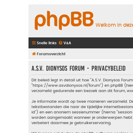
Welkom in deze
Snelle links
V&A
Forumoverzicht
A.S.V. Dionysos Forum - Privacybeleid
Dit beleid legt in detail uit hoe “A.S.V. Dionysos Foru
“https://www.asvdionysos.nl/forum”) en phpBB (hierna
verzameld gedurende een bezoek aan dit forum, wordt
Je informatie wordt op twee manieren verzameld. D
tekstbestanden die naar de tijdelijke internetbes
id”) en een anoniem sessienummer (hierna “sessio
worden aangemaakt wanneer je onderwerpen hebt gel
verbetert daarmee je gebruikerservaring.