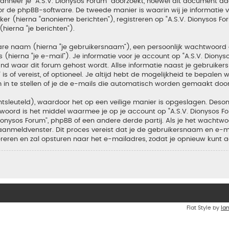
neer je “A.S.V. Dionysos Forum” doorzoekt, hoewel dit document daa
de phpBB-software. De tweede manier is waarin wij je informatie ver
r (hierna “anonieme berichten”), registreren op “A.S.V. Dionysos For
hierna “je berichten”).
bare naam (hierna “je gebruikersnaam”), een persoonlijk wachtwoord
(hierna “je e-mail”). Je informatie voor je account op “A.S.V. Dionys
d waar dit forum gehost wordt. Allse informatie naast je gebruiker
m” is of vereist, of optioneel. Je altijd hebt de mogelijkheid te bepal
 in te stellen of je de e-mails die automatisch worden gemaakt doo
tsleuteld), waardoor het op een veilige manier is opgeslagen. Desond
oord is het middel waarmee je op je account op “A.S.V. Dionysos F
nysos Forum”, phpBB of een andere derde partij. Als je het wachtwoo
aanmeldvenster. Dit proces vereist dat je de gebruikersnaam en e-
ren en zal opsturen naar het e-mailadres, zodat je opnieuw kunt 
Flat Style by
Ia