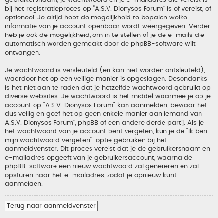
gebruikersnaam, je wachtwoord en je e-mailadres die vereist is
bij het registratieproces op “A.S.V. Dionysos Forum” is of vereist, of
optioneel. Je altijd hebt de mogelijkheid te bepalen welke
informatie van je account openbaar wordt weergegeven. Verder
heb je ook de mogelijkheid, om in te stellen of je de e-mails die
automatisch worden gemaakt door de phpBB-software wilt
ontvangen.
Je wachtwoord is versleuteld (en kan niet worden ontsleuteld),
waardoor het op een veilige manier is opgeslagen. Desondanks
is het niet aan te raden dat je hetzelfde wachtwoord gebruikt op
diverse websites. Je wachtwoord is het middel waarmee je op je
account op “A.S.V. Dionysos Forum” kan aanmelden, bewaar het
dus veilig en geef het op geen enkele manier aan iemand van
A.S.V. Dionysos Forum”, phpBB of een andere derde partij. Als je
het wachtwoord van je account bent vergeten, kun je de “Ik ben
mijn wachtwoord vergeten”-optie gebruiken bij het
aanmeldvenster. Dit proces vereist dat je de gebruikersnaam en
e-mailadres opgeeft van je gebruikersaccount, waarna de
phpBB-software een nieuw wachtwoord zal genereren en zal
opsturen naar het e-mailadres, zodat je opnieuw kunt
aanmelden.
Terug naar aanmeldvenster