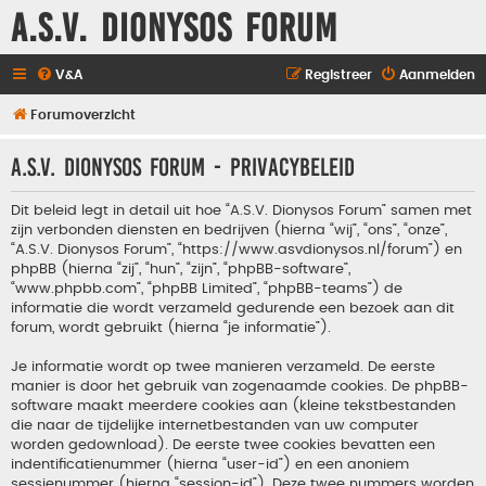
A.S.V. Dionysos Forum
V&A
Registreer
Aanmelden
Forumoverzicht
A.S.V. Dionysos Forum - Privacybeleid
Dit beleid legt in detail uit hoe “A.S.V. Dionysos Forum” samen met
zijn verbonden diensten en bedrijven (hierna “wij”, “ons”, “onze”,
“A.S.V. Dionysos Forum”, “https://www.asvdionysos.nl/forum”) en
phpBB (hierna “zij”, “hun”, “zijn”, “phpBB-software”,
“www.phpbb.com”, “phpBB Limited”, “phpBB-teams”) de
informatie die wordt verzameld gedurende een bezoek aan dit
forum, wordt gebruikt (hierna “je informatie”).
Je informatie wordt op twee manieren verzameld. De eerste
manier is door het gebruik van zogenaamde cookies. De phpBB-
software maakt meerdere cookies aan (kleine tekstbestanden
die naar de tijdelijke internetbestanden van uw computer
worden gedownload). De eerste twee cookies bevatten een
indentificatienummer (hierna “user-id”) en een anoniem
sessienummer (hierna “session-id”). Deze twee nummers worden