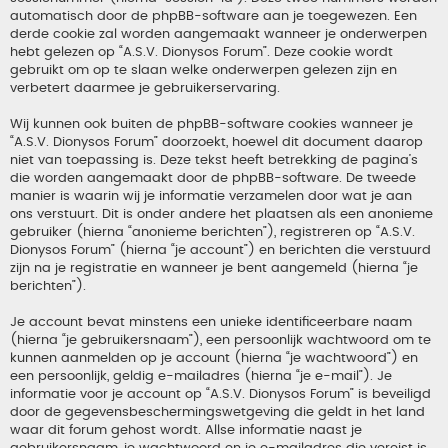
automatisch door de phpBB-software aan je toegewezen. Een
derde cookie zal worden aangemaakt wanneer je onderwerpen
hebt gelezen op “A.S.V. Dionysos Forum”. Deze cookie wordt
gebruikt om op te slaan welke onderwerpen gelezen zijn en
verbetert daarmee je gebruikerservaring.
Wij kunnen ook buiten de phpBB-software cookies wanneer je
“A.S.V. Dionysos Forum” doorzoekt, hoewel dit document daarop
niet van toepassing is. Deze tekst heeft betrekking de pagina’s
die worden aangemaakt door de phpBB-software. De tweede
manier is waarin wij je informatie verzamelen door wat je aan
ons verstuurt. Dit is onder andere het plaatsen als een anonieme
gebruiker (hierna “anonieme berichten”), registreren op “A.S.V.
Dionysos Forum” (hierna “je account”) en berichten die verstuurd
zijn na je registratie en wanneer je bent aangemeld (hierna “je
berichten”).
Je account bevat minstens een unieke identificeerbare naam
(hierna “je gebruikersnaam”), een persoonlijk wachtwoord om te
kunnen aanmelden op je account (hierna “je wachtwoord”) en
een persoonlijk, geldig e-mailadres (hierna “je e-mail”). Je
informatie voor je account op “A.S.V. Dionysos Forum” is beveiligd
door de gegevensbeschermingswetgeving die geldt in het land
waar dit forum gehost wordt. Allse informatie naast je