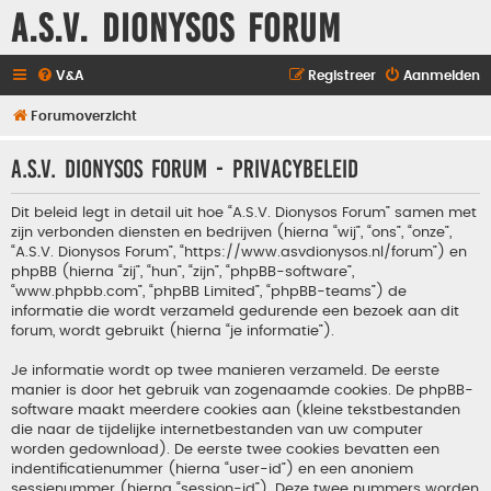
A.S.V. Dionysos Forum
V&A
Registreer
Aanmelden
Forumoverzicht
A.S.V. Dionysos Forum - Privacybeleid
Dit beleid legt in detail uit hoe “A.S.V. Dionysos Forum” samen met
zijn verbonden diensten en bedrijven (hierna “wij”, “ons”, “onze”,
“A.S.V. Dionysos Forum”, “https://www.asvdionysos.nl/forum”) en
phpBB (hierna “zij”, “hun”, “zijn”, “phpBB-software”,
“www.phpbb.com”, “phpBB Limited”, “phpBB-teams”) de
informatie die wordt verzameld gedurende een bezoek aan dit
forum, wordt gebruikt (hierna “je informatie”).
Je informatie wordt op twee manieren verzameld. De eerste
manier is door het gebruik van zogenaamde cookies. De phpBB-
software maakt meerdere cookies aan (kleine tekstbestanden
die naar de tijdelijke internetbestanden van uw computer
worden gedownload). De eerste twee cookies bevatten een
indentificatienummer (hierna “user-id”) en een anoniem
sessienummer (hierna “session-id”). Deze twee nummers worden