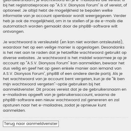
gebruikersnaam, je wachtwoord en je e-mailadres die vereist is
bij het registratieproces op “A.S.V. Dionysos Forum” is of vereist, of
optioneel. Je altijd hebt de mogelijkheid te bepalen welke
informatie van je account openbaar wordt weergegeven. Verder
heb je ook de mogelijkheid, om in te stellen of je de e-mails die
automatisch worden gemaakt door de phpBB-software wilt
ontvangen.
Je wachtwoord is versleuteld (en kan niet worden ontsleuteld),
waardoor het op een veilige manier is opgeslagen. Desondanks
is het niet aan te raden dat je hetzelfde wachtwoord gebruikt op
diverse websites. Je wachtwoord is het middel waarmee je op je
account op “A.S.V. Dionysos Forum” kan aanmelden, bewaar het
dus veilig en geef het op geen enkele manier aan iemand van
A.S.V. Dionysos Forum”, phpBB of een andere derde partij. Als je
het wachtwoord van je account bent vergeten, kun je de “Ik ben
mijn wachtwoord vergeten”-optie gebruiken bij het
aanmeldvenster. Dit proces vereist dat je de gebruikersnaam en
e-mailadres opgeeft van je gebruikersaccount, waarna de
phpBB-software een nieuw wachtwoord zal genereren en zal
opsturen naar het e-mailadres, zodat je opnieuw kunt
aanmelden.
Terug naar aanmeldvenster