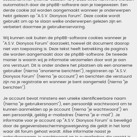
automatisch door de phpBB-software aan je toegewezen. Een
derde cookie zal worden aangemaakt wanneer je onderwerpen
hebt gelezen op “A.S.V. Dionysos Forum”. Deze cookie wordt
gebruikt om op te slaan welke onderwerpen gelezen zijn en
verbetert daarmee je gebruikerservaring.
Wij kunnen ook buiten de phpBB-software cookies wanneer je
“A.S.V. Dionysos Forum” doorzoekt, hoewel dit document daarop
niet van toepassing is. Deze tekst heeft betrekking de pagina’s
die worden aangemaakt door de phpBB-software. De tweede
manier is waarin wij je informatie verzamelen door wat je aan
ons verstuurt. Dit is onder andere het plaatsen als een anonieme
gebruiker (hierna “anonieme berichten”), registreren op “A.S.V.
Dionysos Forum” (hierna “je account”) en berichten die verstuurd
zijn na je registratie en wanneer je bent aangemeld (hierna “je
berichten”).
Je account bevat minstens een unieke identificeerbare naam
(hierna “je gebruikersnaam”), een persoonlijk wachtwoord om te
kunnen aanmelden op je account (hierna “je wachtwoord”) en
een persoonlijk, geldig e-mailadres (hierna “je e-mail”). Je
informatie voor je account op “A.S.V. Dionysos Forum” is beveiligd
door de gegevensbeschermingswetgeving die geldt in het land
waar dit forum gehost wordt. Allse informatie naast je