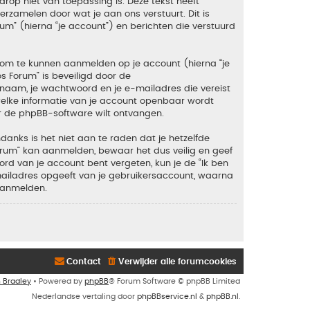
rop niet van toepassing is. Deze tekst heeft
zamelen door wat je aan ons verstuurt. Dit is
um” (hierna “je account”) en berichten die verstuurd
 om te kunnen aanmelden op je account (hierna “je
os Forum” is beveiligd door de
snaam, je wachtwoord en je e-mailadres die vereist
en welke informatie van je account openbaar wordt
r de phpBB-software wilt ontvangen.
anks is het niet aan te raden dat je hetzelfde
orum” kan aanmelden, bewaar het dus veilig en geef
rd van je account bent vergeten, kun je de “Ik ben
mailadres opgeeft van je gebruikersaccount, waarna
aanmelden.
Contact
Verwijder alle forumcookies
n Bradley
• Powered by
phpBB
® Forum Software © phpBB Limited
Nederlandse vertaling door
phpBBservice.nl
&
phpBB.nl
.