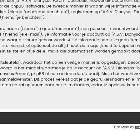
neer je “A.S.V. Dionysos Forum” doorzoekt, hoewel dit document daa
de phpBB-software. De tweede manier is waarin wij je informatie ver
r (hierna “anonieme berichten”), registreren op “A.S.V. Dionysos For
hierna “je berichten”).
bare naam (hierna “je gebruikersnaam”), een persoonlijk wachtwoord
(hierna “je e-mail”). Je informatie voor je account op “A.S.V. Dionys
d waar dit forum gehost wordt. Allse informatie naast je gebruiker
m” is of vereist, of optioneel. Je altijd hebt de mogelijkheid te bepal
 in te stellen of je de e-mails die automatisch worden gemaakt doo
tsleuteld), waardoor het op een veilige manier is opgeslagen. Desond
oord is het middel waarmee je op je account op “A.S.V. Dionysos F
nysos Forum”, phpBB of een andere derde partij. Als je het wachtwoo
aanmeldvenster. Dit proces vereist dat je de gebruikersnaam en e-
ren en zal opsturen naar het e-mailadres, zodat je opnieuw kunt 
Flat Style by
Ia