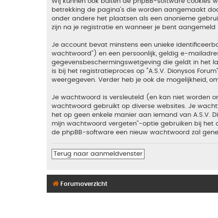
Wij kunnen ook buiten de phpBB-software cookies wan
betrekking de pagina’s die worden aangemaakt door 
onder andere het plaatsen als een anonieme gebruike
zijn na je registratie en wanneer je bent aangemeld (
Je account bevat minstens een unieke identificeer
wachtwoord”) en een persoonlijk, geldig e-mailadres 
gegevensbeschermingswetgeving die geldt in het lan
is bij het registratieproces op “A.S.V. Dionysos Foru
weergegeven. Verder heb je ook de mogelijkheid, om
Je wachtwoord is versleuteld (en kan niet worden on
wachtwoord gebruikt op diverse websites. Je wachtw
het op geen enkele manier aan iemand van A.S.V. Dio
mijn wachtwoord vergeten”-optie gebruiken bij het 
de phpBB-software een nieuw wachtwoord zal genere
Terug naar aanmeldvenster
Forumoverzicht