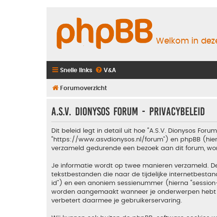
Welkom in deze
Snelle links
V&A
Forumoverzicht
A.S.V. Dionysos Forum - Privacybeleid
Dit beleid legt in detail uit hoe “A.S.V. Dionysos Foru
“https://www.asvdionysos.nl/forum”) en phpBB (hierna
verzameld gedurende een bezoek aan dit forum, wordt
Je informatie wordt op twee manieren verzameld. D
tekstbestanden die naar de tijdelijke internetbes
id”) en een anoniem sessienummer (hierna “sessio
worden aangemaakt wanneer je onderwerpen hebt gel
verbetert daarmee je gebruikerservaring.