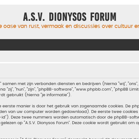
A.S.V. Dionysos Forum
 oase van rust, vermaak en discussies over cultuur 
m” samen met zijn verbonden diensten en bedrijven (hierna “wij”, “ons”, 
 “zij”, “hun”, “zijn”, “phpBB-software”, “www.phpbb.com”, “phpBB Lim
 gebruikt (hierna “je informatie”).
e eerste manier is door het gebruik van zogenaamde cookies. De p
tanden van uw computer worden gedownload). De eerste twee cookies 
n-id”). Deze twee nummers worden automatisch door de phpBB-softw
ezen op “A.S.V. Dionysos Forum”. Deze cookie wordt gebruikt om op