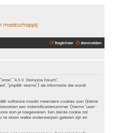
en maatschappij
Registreer
Aanmelden
“onze”, “A.S.V. Dionysos Forum”,
ited”, “phpBB-teams”) de informatie die wordt
hpBB-software maakt meerdere cookies aan (kleine
bevatten een indentificatienummer (hierna “user-
are aan je toegewezen. Een derde cookie zal
 te slaan welke onderwerpen gelezen zijn en