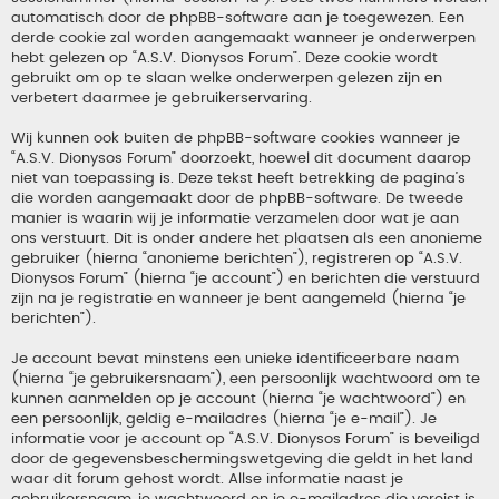
automatisch door de phpBB-software aan je toegewezen. Een
derde cookie zal worden aangemaakt wanneer je onderwerpen
hebt gelezen op “A.S.V. Dionysos Forum”. Deze cookie wordt
gebruikt om op te slaan welke onderwerpen gelezen zijn en
verbetert daarmee je gebruikerservaring.
Wij kunnen ook buiten de phpBB-software cookies wanneer je
“A.S.V. Dionysos Forum” doorzoekt, hoewel dit document daarop
niet van toepassing is. Deze tekst heeft betrekking de pagina’s
die worden aangemaakt door de phpBB-software. De tweede
manier is waarin wij je informatie verzamelen door wat je aan
ons verstuurt. Dit is onder andere het plaatsen als een anonieme
gebruiker (hierna “anonieme berichten”), registreren op “A.S.V.
Dionysos Forum” (hierna “je account”) en berichten die verstuurd
zijn na je registratie en wanneer je bent aangemeld (hierna “je
berichten”).
Je account bevat minstens een unieke identificeerbare naam
(hierna “je gebruikersnaam”), een persoonlijk wachtwoord om te
kunnen aanmelden op je account (hierna “je wachtwoord”) en
een persoonlijk, geldig e-mailadres (hierna “je e-mail”). Je
informatie voor je account op “A.S.V. Dionysos Forum” is beveiligd
door de gegevensbeschermingswetgeving die geldt in het land
waar dit forum gehost wordt. Allse informatie naast je