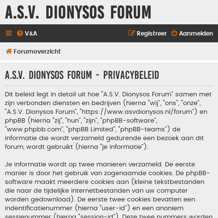
A.S.V. Dionysos Forum
V&A
Registreer
Aanmelden
Forumoverzicht
A.S.V. Dionysos Forum - Privacybeleid
Dit beleid legt in detail uit hoe “A.S.V. Dionysos Forum” samen met
zijn verbonden diensten en bedrijven (hierna “wij”, “ons”, “onze”,
“A.S.V. Dionysos Forum”, “https://www.asvdionysos.nl/forum”) en
phpBB (hierna “zij”, “hun”, “zijn”, “phpBB-software”,
“www.phpbb.com”, “phpBB Limited”, “phpBB-teams”) de
informatie die wordt verzameld gedurende een bezoek aan dit
forum, wordt gebruikt (hierna “je informatie”).
Je informatie wordt op twee manieren verzameld. De eerste
manier is door het gebruik van zogenaamde cookies. De phpBB-
software maakt meerdere cookies aan (kleine tekstbestanden
die naar de tijdelijke internetbestanden van uw computer
worden gedownload). De eerste twee cookies bevatten een
indentificatienummer (hierna “user-id”) en een anoniem
sessienummer (hierna “session-id”). Deze twee nummers worden