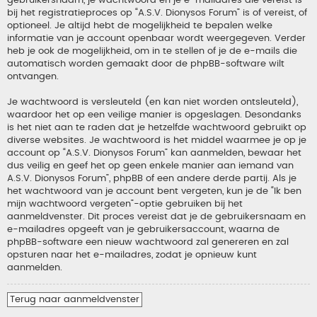
gebruikersnaam, je wachtwoord en je e-mailadres die vereist is
bij het registratieproces op “A.S.V. Dionysos Forum” is of vereist, of
optioneel. Je altijd hebt de mogelijkheid te bepalen welke
informatie van je account openbaar wordt weergegeven. Verder
heb je ook de mogelijkheid, om in te stellen of je de e-mails die
automatisch worden gemaakt door de phpBB-software wilt
ontvangen.
Je wachtwoord is versleuteld (en kan niet worden ontsleuteld),
waardoor het op een veilige manier is opgeslagen. Desondanks
is het niet aan te raden dat je hetzelfde wachtwoord gebruikt op
diverse websites. Je wachtwoord is het middel waarmee je op je
account op “A.S.V. Dionysos Forum” kan aanmelden, bewaar het
dus veilig en geef het op geen enkele manier aan iemand van
A.S.V. Dionysos Forum”, phpBB of een andere derde partij. Als je
het wachtwoord van je account bent vergeten, kun je de “Ik ben
mijn wachtwoord vergeten”-optie gebruiken bij het
aanmeldvenster. Dit proces vereist dat je de gebruikersnaam en
e-mailadres opgeeft van je gebruikersaccount, waarna de
phpBB-software een nieuw wachtwoord zal genereren en zal
opsturen naar het e-mailadres, zodat je opnieuw kunt
aanmelden.
Terug naar aanmeldvenster