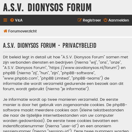
A.S.V. Dionysos Forum
V&A
Registreer
Aanmelden
Forumoverzicht
A.S.V. Dionysos Forum - Privacybeleid
Dit beleid legt in detail uit hoe “A.S.V. Dionysos Forum” samen met
zijn verbonden diensten en bedrijven (hierna “wij”, “ons”, “onze”,
“A.S.V. Dionysos Forum”, “https://www.asvdionysos.nl/forum”) en
phpBB (hierna “zij”, “hun”, “zijn”, “phpBB-software”,
“www.phpbb.com”, “phpBB Limited”, “phpBB-teams”) de
informatie die wordt verzameld gedurende een bezoek aan dit
forum, wordt gebruikt (hierna “je informatie”).
Je informatie wordt op twee manieren verzameld. De eerste
manier is door het gebruik van zogenaamde cookies. De phpBB-
software maakt meerdere cookies aan (kleine tekstbestanden
die naar de tijdelijke internetbestanden van uw computer
worden gedownload). De eerste twee cookies bevatten een
indentificatienummer (hierna “user-id”) en een anoniem
sessienummer (hierna “session-id”). Deze twee nummers worden