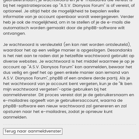
gebruikersnaam, je wachtwoord en je e-mailadres die vereist is
bij het registratieproces op “A.S.V. Dionysos Forum” is of vereist, of
optioneel. Je altijd hebt de mogelijkheid te bepalen welke
informatie van je account openbaar wordt weergegeven. Verder
heb je ook de mogelijkheid, om in te stellen of je de e-mails die
automatisch worden gemaakt door de phpBB-software wilt
ontvangen.
Je wachtwoord is versleuteld (en kan niet worden ontsleuteld),
waardoor het op een veilige manier is opgeslagen. Desondanks
is het niet aan te raden dat je hetzelfde wachtwoord gebruikt op
diverse websites. Je wachtwoord is het middel waarmee je op je
account op “A.S.V. Dionysos Forum” kan aanmelden, bewaar het
dus veilig en geef het op geen enkele manier aan iemand van
A.S.V. Dionysos Forum”, phpBB of een andere derde partij. Als je
het wachtwoord van je account bent vergeten, kun je de “Ik ben
mijn wachtwoord vergeten”-optie gebruiken bij het
aanmeldvenster. Dit proces vereist dat je de gebruikersnaam en
e-mailadres opgeeft van je gebruikersaccount, waarna de
phpBB-software een nieuw wachtwoord zal genereren en zal
opsturen naar het e-mailadres, zodat je opnieuw kunt
aanmelden.
Terug naar aanmeldvenster