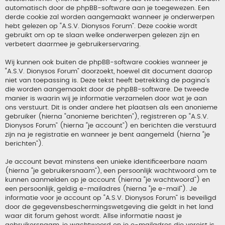
automatisch door de phpBB-software aan je toegewezen. Een
derde cookie zal worden aangemaakt wanneer je onderwerpen
hebt gelezen op “A.S.V. Dionysos Forum”. Deze cookie wordt
gebruikt om op te slaan welke onderwerpen gelezen zijn en
verbetert daarmee je gebruikerservaring.
Wij kunnen ook buiten de phpBB-software cookies wanneer je
“A.S.V. Dionysos Forum” doorzoekt, hoewel dit document daarop
niet van toepassing is. Deze tekst heeft betrekking de pagina’s
die worden aangemaakt door de phpBB-software. De tweede
manier is waarin wij je informatie verzamelen door wat je aan
ons verstuurt. Dit is onder andere het plaatsen als een anonieme
gebruiker (hierna “anonieme berichten”), registreren op “A.S.V.
Dionysos Forum” (hierna “je account”) en berichten die verstuurd
zijn na je registratie en wanneer je bent aangemeld (hierna “je
berichten”).
Je account bevat minstens een unieke identificeerbare naam
(hierna “je gebruikersnaam”), een persoonlijk wachtwoord om te
kunnen aanmelden op je account (hierna “je wachtwoord”) en
een persoonlijk, geldig e-mailadres (hierna “je e-mail”). Je
informatie voor je account op “A.S.V. Dionysos Forum” is beveiligd
door de gegevensbeschermingswetgeving die geldt in het land
waar dit forum gehost wordt. Allse informatie naast je