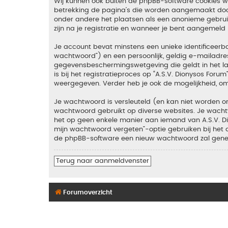
Wij kunnen ook buiten de phpBB-software cookies wan
betrekking de pagina’s die worden aangemaakt door 
onder andere het plaatsen als een anonieme gebruike
zijn na je registratie en wanneer je bent aangemeld (
Je account bevat minstens een unieke identificeer
wachtwoord”) en een persoonlijk, geldig e-mailadres 
gegevensbeschermingswetgeving die geldt in het lan
is bij het registratieproces op “A.S.V. Dionysos Foru
weergegeven. Verder heb je ook de mogelijkheid, om
Je wachtwoord is versleuteld (en kan niet worden on
wachtwoord gebruikt op diverse websites. Je wachtw
het op geen enkele manier aan iemand van A.S.V. Dio
mijn wachtwoord vergeten”-optie gebruiken bij het 
de phpBB-software een nieuw wachtwoord zal genere
Terug naar aanmeldvenster
Forumoverzicht