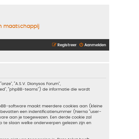
en maatschappij
Registreer
Aanmelden
“onze”, “A.S.V. Dionysos Forum”,
ited”, “phpBB-teams”) de informatie die wordt
hpBB-software maakt meerdere cookies aan (kleine
bevatten een indentificatienummer (hierna “user-
are aan je toegewezen. Een derde cookie zal
 te slaan welke onderwerpen gelezen zijn en