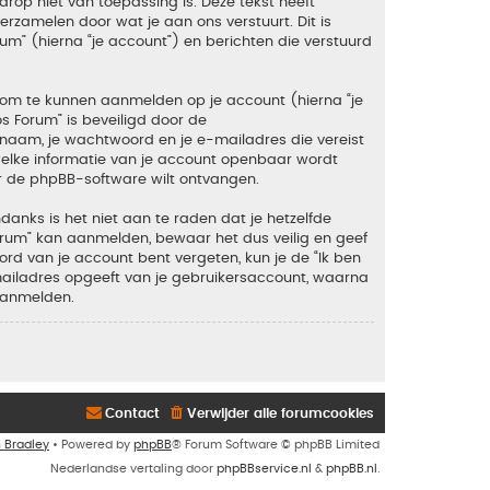
rop niet van toepassing is. Deze tekst heeft
zamelen door wat je aan ons verstuurt. Dit is
um” (hierna “je account”) en berichten die verstuurd
 om te kunnen aanmelden op je account (hierna “je
os Forum” is beveiligd door de
snaam, je wachtwoord en je e-mailadres die vereist
en welke informatie van je account openbaar wordt
r de phpBB-software wilt ontvangen.
anks is het niet aan te raden dat je hetzelfde
orum” kan aanmelden, bewaar het dus veilig en geef
rd van je account bent vergeten, kun je de “Ik ben
mailadres opgeeft van je gebruikersaccount, waarna
aanmelden.
Contact
Verwijder alle forumcookies
n Bradley
• Powered by
phpBB
® Forum Software © phpBB Limited
Nederlandse vertaling door
phpBBservice.nl
&
phpBB.nl
.