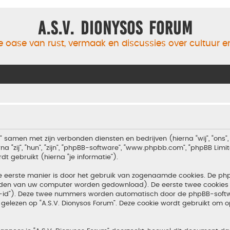
A.S.V. Dionysos Forum
 oase van rust, vermaak en discussies over cultuur 
m” samen met zijn verbonden diensten en bedrijven (hierna “wij”, “ons”, 
 “zij”, “hun”, “zijn”, “phpBB-software”, “www.phpbb.com”, “phpBB Lim
 gebruikt (hierna “je informatie”).
e eerste manier is door het gebruik van zogenaamde cookies. De p
tanden van uw computer worden gedownload). De eerste twee cookies 
n-id”). Deze twee nummers worden automatisch door de phpBB-softw
ezen op “A.S.V. Dionysos Forum”. Deze cookie wordt gebruikt om op