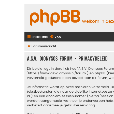
Welkom in deze
Snelle links
V&A
Forumoverzicht
A.S.V. Dionysos Forum - Privacybeleid
Dit beleid legt in detail uit hoe “A.S.V. Dionysos Foru
“https://www.asvdionysos.nl/forum”) en phpBB (hierna
verzameld gedurende een bezoek aan dit forum, wordt
Je informatie wordt op twee manieren verzameld. D
tekstbestanden die naar de tijdelijke internetbes
id”) en een anoniem sessienummer (hierna “sessio
worden aangemaakt wanneer je onderwerpen hebt gel
verbetert daarmee je gebruikerservaring.