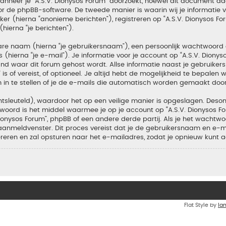
neer je “A.S.V. Dionysos Forum” doorzoekt, hoewel dit document daa
de phpBB-software. De tweede manier is waarin wij je informatie ver
r (hierna “anonieme berichten”), registreren op “A.S.V. Dionysos For
hierna “je berichten”).
bare naam (hierna “je gebruikersnaam”), een persoonlijk wachtwoord
(hierna “je e-mail”). Je informatie voor je account op “A.S.V. Dionys
d waar dit forum gehost wordt. Allse informatie naast je gebruiker
m” is of vereist, of optioneel. Je altijd hebt de mogelijkheid te bepal
 in te stellen of je de e-mails die automatisch worden gemaakt doo
tsleuteld), waardoor het op een veilige manier is opgeslagen. Desond
oord is het middel waarmee je op je account op “A.S.V. Dionysos F
nysos Forum”, phpBB of een andere derde partij. Als je het wachtwoo
aanmeldvenster. Dit proces vereist dat je de gebruikersnaam en e-
ren en zal opsturen naar het e-mailadres, zodat je opnieuw kunt 
Flat Style by
Ia