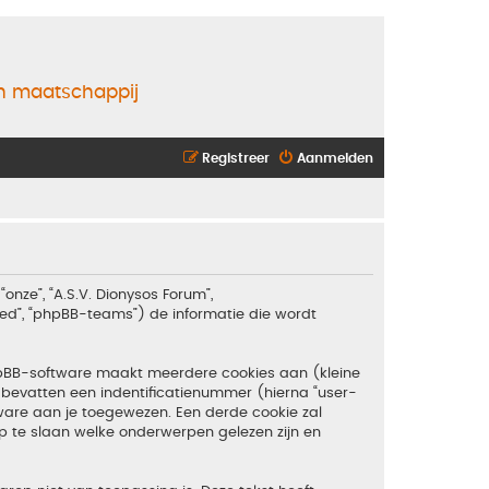
en maatschappij
Registreer
Aanmelden
“onze”, “A.S.V. Dionysos Forum”,
ited”, “phpBB-teams”) de informatie die wordt
hpBB-software maakt meerdere cookies aan (kleine
bevatten een indentificatienummer (hierna “user-
are aan je toegewezen. Een derde cookie zal
 te slaan welke onderwerpen gelezen zijn en