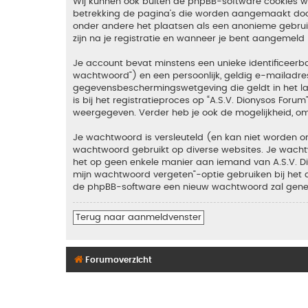
Wij kunnen ook buiten de phpBB-software cookies wan
betrekking de pagina’s die worden aangemaakt door 
onder andere het plaatsen als een anonieme gebruike
zijn na je registratie en wanneer je bent aangemeld (
Je account bevat minstens een unieke identificeer
wachtwoord”) en een persoonlijk, geldig e-mailadres 
gegevensbeschermingswetgeving die geldt in het lan
is bij het registratieproces op “A.S.V. Dionysos Foru
weergegeven. Verder heb je ook de mogelijkheid, om
Je wachtwoord is versleuteld (en kan niet worden on
wachtwoord gebruikt op diverse websites. Je wachtw
het op geen enkele manier aan iemand van A.S.V. Dio
mijn wachtwoord vergeten”-optie gebruiken bij het 
de phpBB-software een nieuw wachtwoord zal genere
Terug naar aanmeldvenster
Forumoverzicht