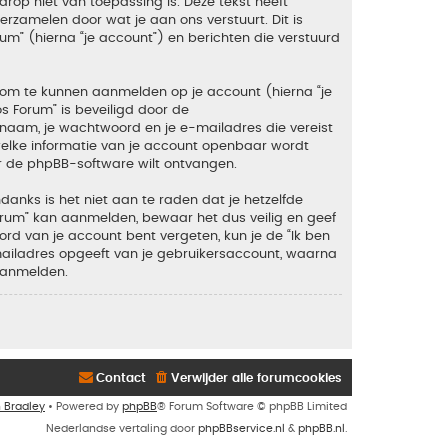
rop niet van toepassing is. Deze tekst heeft
zamelen door wat je aan ons verstuurt. Dit is
um” (hierna “je account”) en berichten die verstuurd
 om te kunnen aanmelden op je account (hierna “je
os Forum” is beveiligd door de
snaam, je wachtwoord en je e-mailadres die vereist
en welke informatie van je account openbaar wordt
r de phpBB-software wilt ontvangen.
anks is het niet aan te raden dat je hetzelfde
orum” kan aanmelden, bewaar het dus veilig en geef
rd van je account bent vergeten, kun je de “Ik ben
mailadres opgeeft van je gebruikersaccount, waarna
aanmelden.
Contact
Verwijder alle forumcookies
n Bradley
• Powered by
phpBB
® Forum Software © phpBB Limited
Nederlandse vertaling door
phpBBservice.nl
&
phpBB.nl
.