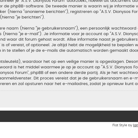
neer je “A.S.V. Dionysos Forum” doorzoekt, hoewel dit document daa
de phpBB-software. De tweede manier is waarin wij je informatie ver
r (hierna “anonieme berichten”), registreren op “A.S.V. Dionysos For
hierna “je berichten”).
bare naam (hierna “je gebruikersnaam”), een persoonlijk wachtwoord
(hierna “je e-mail”). Je informatie voor je account op “A.S.V. Dionys
d waar dit forum gehost wordt. Allse informatie naast je gebruiker
m” is of vereist, of optioneel. Je altijd hebt de mogelijkheid te bepal
 in te stellen of je de e-mails die automatisch worden gemaakt doo
tsleuteld), waardoor het op een veilige manier is opgeslagen. Desond
oord is het middel waarmee je op je account op “A.S.V. Dionysos F
nysos Forum”, phpBB of een andere derde partij. Als je het wachtwoo
aanmeldvenster. Dit proces vereist dat je de gebruikersnaam en e-
ren en zal opsturen naar het e-mailadres, zodat je opnieuw kunt 
Flat Style by
Ia