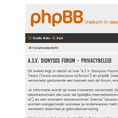
Welkom in deze
Snelle links
V&A
Forumoverzicht
A.S.V. Dionysos Forum - Privacybeleid
Dit beleid legt in detail uit hoe “A.S.V. Dionysos Foru
“https://www.asvdionysos.nl/forum”) en phpBB (hierna
verzameld gedurende een bezoek aan dit forum, wordt
Je informatie wordt op twee manieren verzameld. D
tekstbestanden die naar de tijdelijke internetbes
id”) en een anoniem sessienummer (hierna “sessio
worden aangemaakt wanneer je onderwerpen hebt gel
verbetert daarmee je gebruikerservaring.