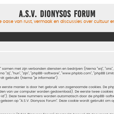
A.S.V. Dionysos Forum
 oase van rust, vermaak en discussies over cultuur 
m” samen met zijn verbonden diensten en bedrijven (hierna “wij”, “ons”, 
 “zij”, “hun”, “zijn”, “phpBB-software”, “www.phpbb.com”, “phpBB Lim
 gebruikt (hierna “je informatie”).
e eerste manier is door het gebruik van zogenaamde cookies. De p
tanden van uw computer worden gedownload). De eerste twee cookies 
n-id”). Deze twee nummers worden automatisch door de phpBB-softw
ezen op “A.S.V. Dionysos Forum”. Deze cookie wordt gebruikt om op