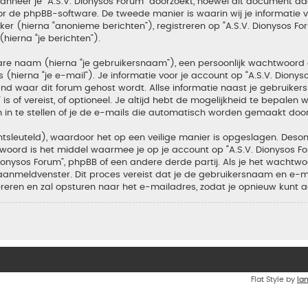
neer je “A.S.V. Dionysos Forum” doorzoekt, hoewel dit document daa
de phpBB-software. De tweede manier is waarin wij je informatie ver
r (hierna “anonieme berichten”), registreren op “A.S.V. Dionysos For
hierna “je berichten”).
bare naam (hierna “je gebruikersnaam”), een persoonlijk wachtwoord
(hierna “je e-mail”). Je informatie voor je account op “A.S.V. Dionys
d waar dit forum gehost wordt. Allse informatie naast je gebruiker
m” is of vereist, of optioneel. Je altijd hebt de mogelijkheid te bepal
 in te stellen of je de e-mails die automatisch worden gemaakt doo
tsleuteld), waardoor het op een veilige manier is opgeslagen. Desond
oord is het middel waarmee je op je account op “A.S.V. Dionysos F
nysos Forum”, phpBB of een andere derde partij. Als je het wachtwoo
aanmeldvenster. Dit proces vereist dat je de gebruikersnaam en e-
ren en zal opsturen naar het e-mailadres, zodat je opnieuw kunt 
Flat Style by
Ia