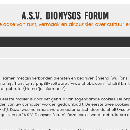
A.S.V. Dionysos Forum
 oase van rust, vermaak en discussies over cultuur 
m” samen met zijn verbonden diensten en bedrijven (hierna “wij”, “ons”, 
 “zij”, “hun”, “zijn”, “phpBB-software”, “www.phpbb.com”, “phpBB Lim
 gebruikt (hierna “je informatie”).
e eerste manier is door het gebruik van zogenaamde cookies. De p
tanden van uw computer worden gedownload). De eerste twee cookies 
n-id”). Deze twee nummers worden automatisch door de phpBB-softw
ezen op “A.S.V. Dionysos Forum”. Deze cookie wordt gebruikt om op