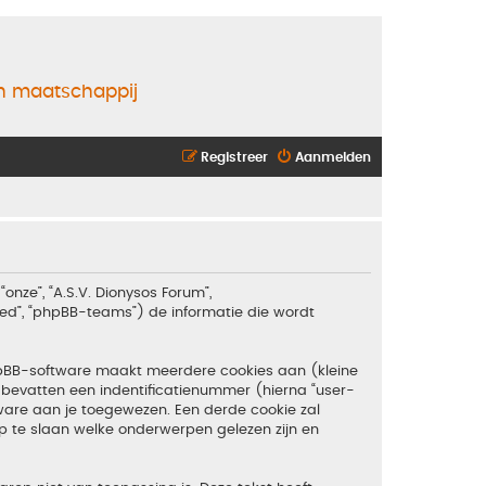
en maatschappij
Registreer
Aanmelden
“onze”, “A.S.V. Dionysos Forum”,
ited”, “phpBB-teams”) de informatie die wordt
hpBB-software maakt meerdere cookies aan (kleine
bevatten een indentificatienummer (hierna “user-
are aan je toegewezen. Een derde cookie zal
 te slaan welke onderwerpen gelezen zijn en