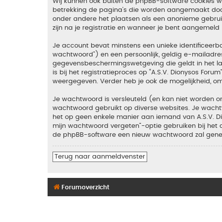
Wij kunnen ook buiten de phpBB-software cookies wan
betrekking de pagina’s die worden aangemaakt door 
onder andere het plaatsen als een anonieme gebruike
zijn na je registratie en wanneer je bent aangemeld (
Je account bevat minstens een unieke identificeer
wachtwoord”) en een persoonlijk, geldig e-mailadres 
gegevensbeschermingswetgeving die geldt in het lan
is bij het registratieproces op “A.S.V. Dionysos Foru
weergegeven. Verder heb je ook de mogelijkheid, om
Je wachtwoord is versleuteld (en kan niet worden on
wachtwoord gebruikt op diverse websites. Je wachtw
het op geen enkele manier aan iemand van A.S.V. Dio
mijn wachtwoord vergeten”-optie gebruiken bij het 
de phpBB-software een nieuw wachtwoord zal genere
Terug naar aanmeldvenster
Forumoverzicht