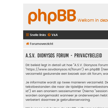
Welkom in deze
Snelle links
V&A
Forumoverzicht
A.S.V. Dionysos Forum - Privacybeleid
Dit beleid legt in detail uit hoe “A.S.V. Dionysos Foru
“https://www.asvdionysos.nl/forum”) en phpBB (hierna
verzameld gedurende een bezoek aan dit forum, wordt
Je informatie wordt op twee manieren verzameld. D
tekstbestanden die naar de tijdelijke internetbes
id”) en een anoniem sessienummer (hierna “sessio
worden aangemaakt wanneer je onderwerpen hebt gel
verbetert daarmee je gebruikerservaring.