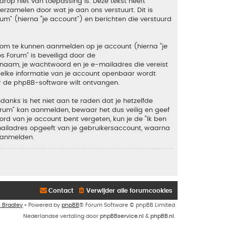
rop niet van toepassing is. Deze tekst heeft
zamelen door wat je aan ons verstuurt. Dit is
um” (hierna “je account”) en berichten die verstuurd
 om te kunnen aanmelden op je account (hierna “je
os Forum” is beveiligd door de
snaam, je wachtwoord en je e-mailadres die vereist
en welke informatie van je account openbaar wordt
r de phpBB-software wilt ontvangen.
anks is het niet aan te raden dat je hetzelfde
orum” kan aanmelden, bewaar het dus veilig en geef
rd van je account bent vergeten, kun je de “Ik ben
mailadres opgeeft van je gebruikersaccount, waarna
aanmelden.
Contact
Verwijder alle forumcookies
n Bradley
• Powered by
phpBB
® Forum Software © phpBB Limited
Nederlandse vertaling door
phpBBservice.nl
&
phpBB.nl
.