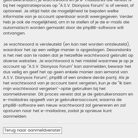
gebruikersnaam, je wachtwoord en je e-mailadres die vereist is
bij het registratieproces op “A.S.V. Dionysos Forum” is of vereist, of
optioneel. Je altijd hebt de mogelijkheid te bepalen welke
informatie van je account openbaar wordt weergegeven. Verder
heb je ook de mogelijkheid, om in te stellen of je de e-mails die
automatisch worden gemaakt door de phpBB-software wilt
ontvangen.
Je wachtwoord is versleuteld (en kan niet worden ontsleuteld),
waardoor het op een veilige manier is opgeslagen. Desondanks
is het niet aan te raden dat je hetzelfde wachtwoord gebruikt op
diverse websites. Je wachtwoord is het middel waarmee je op je
account op “A.S.V. Dionysos Forum” kan aanmelden, bewaar het
dus veilig en geef het op geen enkele manier aan iemand van
A.S.V. Dionysos Forum”, phpBB of een andere derde partij. Als je
het wachtwoord van je account bent vergeten, kun je de “Ik ben
mijn wachtwoord vergeten”-optie gebruiken bij het
aanmeldvenster. Dit proces vereist dat je de gebruikersnaam en
e-mailadres opgeeft van je gebruikersaccount, waarna de
phpBB-software een nieuw wachtwoord zal genereren en zal
opsturen naar het e-mailadres, zodat je opnieuw kunt
aanmelden.
Terug naar aanmeldvenster