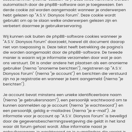
automatisch door de phpBB-software aan je toegewezen. Een
derde cookie zal worden aangemaakt wanneer je onderwerpen
hebt gelezen op “A.S.V. Dionysos Forum”. Deze cookie wordt
gebruikt om op te slaan welke onderwerpen gelezen zijn en
verbetert daarmee je gebruikerservaring.
Wij kunnen ook buiten de phpBB-software cookies wanneer je
“A.S.V. Dionysos Forum” doorzoekt, hoewel dit document daarop
niet van toepassing is. Deze tekst heeft betrekking de pagina’s
die worden aangemaakt door de phpBB-software. De tweede
manier is waarin wij je informatie verzamelen door wat je aan
ons verstuurt. Dit is onder andere het plaatsen als een anonieme
gebruiker (hierna “anonieme berichten”), registreren op “A.S.V.
Dionysos Forum” (hierna “je account”) en berichten die verstuurd
zijn na je registratie en wanneer je bent aangemeld (hierna “je
berichten”).
Je account bevat minstens een unieke identificeerbare naam
(hierna “je gebruikersnaam”), een persoonlijk wachtwoord om te
kunnen aanmelden op je account (hierna “je wachtwoord”) en
een persoonlijk, geldig e-mailadres (hierna “je e-mail”). Je
informatie voor je account op “A.S.V. Dionysos Forum” is beveiligd
door de gegevensbeschermingswetgeving die geldt in het land
waar dit forum gehost wordt. Allse informatie naast je