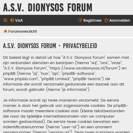
A.S.V. Dionysos Forum
V&A
Registreer
Aanmelden
Forumoverzicht
A.S.V. Dionysos Forum - Privacybeleid
Dit beleid legt in detail uit hoe “A.S.V. Dionysos Forum” samen met
zijn verbonden diensten en bedrijven (hierna “wij”, “ons”, “onze”,
“A.S.V. Dionysos Forum”, “https://www.asvdionysos.nl/forum”) en
phpBB (hierna “zij”, “hun”, “zijn”, “phpBB-software”,
“www.phpbb.com”, “phpBB Limited”, “phpBB-teams”) de
informatie die wordt verzameld gedurende een bezoek aan dit
forum, wordt gebruikt (hierna “je informatie”).
Je informatie wordt op twee manieren verzameld. De eerste
manier is door het gebruik van zogenaamde cookies. De phpBB-
software maakt meerdere cookies aan (kleine tekstbestanden
die naar de tijdelijke internetbestanden van uw computer
worden gedownload). De eerste twee cookies bevatten een
indentificatienummer (hierna “user-id”) en een anoniem
sessienummer (hierna “session-id”). Deze twee nummers worden