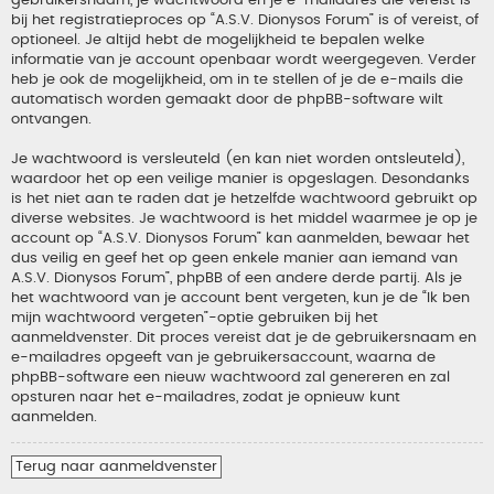
gebruikersnaam, je wachtwoord en je e-mailadres die vereist is
bij het registratieproces op “A.S.V. Dionysos Forum” is of vereist, of
optioneel. Je altijd hebt de mogelijkheid te bepalen welke
informatie van je account openbaar wordt weergegeven. Verder
heb je ook de mogelijkheid, om in te stellen of je de e-mails die
automatisch worden gemaakt door de phpBB-software wilt
ontvangen.
Je wachtwoord is versleuteld (en kan niet worden ontsleuteld),
waardoor het op een veilige manier is opgeslagen. Desondanks
is het niet aan te raden dat je hetzelfde wachtwoord gebruikt op
diverse websites. Je wachtwoord is het middel waarmee je op je
account op “A.S.V. Dionysos Forum” kan aanmelden, bewaar het
dus veilig en geef het op geen enkele manier aan iemand van
A.S.V. Dionysos Forum”, phpBB of een andere derde partij. Als je
het wachtwoord van je account bent vergeten, kun je de “Ik ben
mijn wachtwoord vergeten”-optie gebruiken bij het
aanmeldvenster. Dit proces vereist dat je de gebruikersnaam en
e-mailadres opgeeft van je gebruikersaccount, waarna de
phpBB-software een nieuw wachtwoord zal genereren en zal
opsturen naar het e-mailadres, zodat je opnieuw kunt
aanmelden.
Terug naar aanmeldvenster