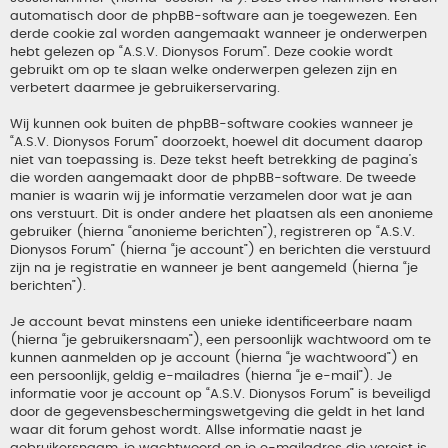
automatisch door de phpBB-software aan je toegewezen. Een
derde cookie zal worden aangemaakt wanneer je onderwerpen
hebt gelezen op “A.S.V. Dionysos Forum”. Deze cookie wordt
gebruikt om op te slaan welke onderwerpen gelezen zijn en
verbetert daarmee je gebruikerservaring.
Wij kunnen ook buiten de phpBB-software cookies wanneer je
“A.S.V. Dionysos Forum” doorzoekt, hoewel dit document daarop
niet van toepassing is. Deze tekst heeft betrekking de pagina’s
die worden aangemaakt door de phpBB-software. De tweede
manier is waarin wij je informatie verzamelen door wat je aan
ons verstuurt. Dit is onder andere het plaatsen als een anonieme
gebruiker (hierna “anonieme berichten”), registreren op “A.S.V.
Dionysos Forum” (hierna “je account”) en berichten die verstuurd
zijn na je registratie en wanneer je bent aangemeld (hierna “je
berichten”).
Je account bevat minstens een unieke identificeerbare naam
(hierna “je gebruikersnaam”), een persoonlijk wachtwoord om te
kunnen aanmelden op je account (hierna “je wachtwoord”) en
een persoonlijk, geldig e-mailadres (hierna “je e-mail”). Je
informatie voor je account op “A.S.V. Dionysos Forum” is beveiligd
door de gegevensbeschermingswetgeving die geldt in het land
waar dit forum gehost wordt. Allse informatie naast je