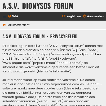
A.S.V. Dionysos Forum
V&A
Registreer
Aanmelden
Forumoverzicht
A.S.V. Dionysos Forum - Privacybeleid
Dit beleid legt in detail uit hoe “A.S.V. Dionysos Forum” samen met
zijn verbonden diensten en bedrijven (hierna “wij”, “ons”, “onze”,
“A.S.V. Dionysos Forum”, “https://www.asvdionysos.nl/forum”) en
phpBB (hierna “zij”, “hun”, “zijn”, “phpBB-software”,
“www.phpbb.com”, “phpBB Limited”, “phpBB-teams”) de
informatie die wordt verzameld gedurende een bezoek aan dit
forum, wordt gebruikt (hierna “je informatie”).
Je informatie wordt op twee manieren verzameld. De eerste
manier is door het gebruik van zogenaamde cookies. De phpBB-
software maakt meerdere cookies aan (kleine tekstbestanden
die naar de tijdelijke internetbestanden van uw computer
worden gedownload). De eerste twee cookies bevatten een
indentificatienummer (hierna “user-id”) en een anoniem
sessienummer (hierna “session-id”). Deze twee nummers worden