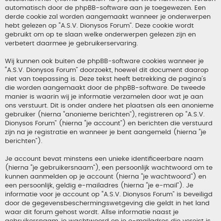
automatisch door de phpBB-software aan je toegewezen. Een
derde cookie zal worden aangemaakt wanneer je onderwerpen
hebt gelezen op “A.S.V. Dionysos Forum”. Deze cookie wordt
gebruikt om op te slaan welke onderwerpen gelezen zijn en
verbetert daarmee je gebruikerservaring.
Wij kunnen ook buiten de phpBB-software cookies wanneer je
“A.S.V. Dionysos Forum” doorzoekt, hoewel dit document daarop
niet van toepassing is. Deze tekst heeft betrekking de pagina’s
die worden aangemaakt door de phpBB-software. De tweede
manier is waarin wij je informatie verzamelen door wat je aan
ons verstuurt. Dit is onder andere het plaatsen als een anonieme
gebruiker (hierna “anonieme berichten”), registreren op “A.S.V.
Dionysos Forum” (hierna “je account”) en berichten die verstuurd
zijn na je registratie en wanneer je bent aangemeld (hierna “je
berichten”).
Je account bevat minstens een unieke identificeerbare naam
(hierna “je gebruikersnaam”), een persoonlijk wachtwoord om te
kunnen aanmelden op je account (hierna “je wachtwoord”) en
een persoonlijk, geldig e-mailadres (hierna “je e-mail”). Je
informatie voor je account op “A.S.V. Dionysos Forum” is beveiligd
door de gegevensbeschermingswetgeving die geldt in het land
waar dit forum gehost wordt. Allse informatie naast je