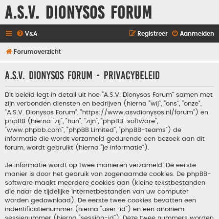
A.S.V. Dionysos Forum
V&A
Registreer
Aanmelden
Forumoverzicht
A.S.V. Dionysos Forum - Privacybeleid
Dit beleid legt in detail uit hoe “A.S.V. Dionysos Forum” samen met
zijn verbonden diensten en bedrijven (hierna “wij”, “ons”, “onze”,
“A.S.V. Dionysos Forum”, “https://www.asvdionysos.nl/forum”) en
phpBB (hierna “zij”, “hun”, “zijn”, “phpBB-software”,
“www.phpbb.com”, “phpBB Limited”, “phpBB-teams”) de
informatie die wordt verzameld gedurende een bezoek aan dit
forum, wordt gebruikt (hierna “je informatie”).
Je informatie wordt op twee manieren verzameld. De eerste
manier is door het gebruik van zogenaamde cookies. De phpBB-
software maakt meerdere cookies aan (kleine tekstbestanden
die naar de tijdelijke internetbestanden van uw computer
worden gedownload). De eerste twee cookies bevatten een
indentificatienummer (hierna “user-id”) en een anoniem
sessienummer (hierna “session-id”). Deze twee nummers worden