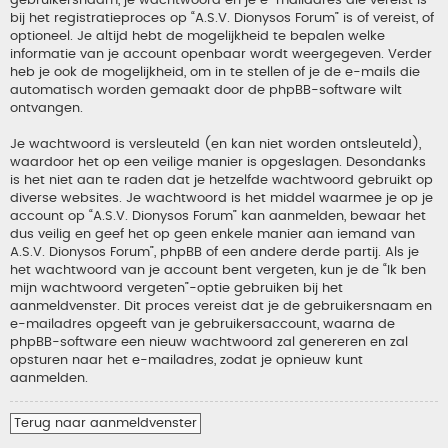
gebruikersnaam, je wachtwoord en je e-mailadres die vereist is
bij het registratieproces op “A.S.V. Dionysos Forum” is of vereist, of
optioneel. Je altijd hebt de mogelijkheid te bepalen welke
informatie van je account openbaar wordt weergegeven. Verder
heb je ook de mogelijkheid, om in te stellen of je de e-mails die
automatisch worden gemaakt door de phpBB-software wilt
ontvangen.
Je wachtwoord is versleuteld (en kan niet worden ontsleuteld),
waardoor het op een veilige manier is opgeslagen. Desondanks
is het niet aan te raden dat je hetzelfde wachtwoord gebruikt op
diverse websites. Je wachtwoord is het middel waarmee je op je
account op “A.S.V. Dionysos Forum” kan aanmelden, bewaar het
dus veilig en geef het op geen enkele manier aan iemand van
A.S.V. Dionysos Forum”, phpBB of een andere derde partij. Als je
het wachtwoord van je account bent vergeten, kun je de “Ik ben
mijn wachtwoord vergeten”-optie gebruiken bij het
aanmeldvenster. Dit proces vereist dat je de gebruikersnaam en
e-mailadres opgeeft van je gebruikersaccount, waarna de
phpBB-software een nieuw wachtwoord zal genereren en zal
opsturen naar het e-mailadres, zodat je opnieuw kunt
aanmelden.
Terug naar aanmeldvenster