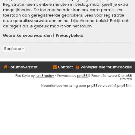
Registratie neemt enkele minuten in beslag, maar geeft je extra
mogelijkheden. De forumbeheerder kan ook extra permissies
toestaan aan geregistreerde gebruikers. Lees voor registratie
onze gebruiksvoorwaarden en het bijbehorend beleid. Bekijk ook
de regels als je gebruik maakt van het forum.
Gebruikersvoorwaarden
|
Privacybeleid
Registreer
Forumoverzicht
Contact
Verwijder alle forumcookies
Flat Style by
Ian Bradley
• Powered by
phpBB
® Forum Software © phpBB
Limited
Nederlandse vertaling door
phpBBservice.nl
&
phpBB.nl
.