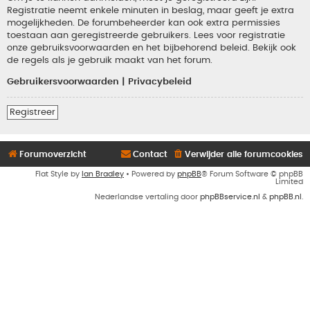
Registratie neemt enkele minuten in beslag, maar geeft je extra
mogelijkheden. De forumbeheerder kan ook extra permissies
toestaan aan geregistreerde gebruikers. Lees voor registratie
onze gebruiksvoorwaarden en het bijbehorend beleid. Bekijk ook
de regels als je gebruik maakt van het forum.
Gebruikersvoorwaarden
|
Privacybeleid
Registreer
Forumoverzicht
Contact
Verwijder alle forumcookies
Flat Style by
Ian Bradley
• Powered by
phpBB
® Forum Software © phpBB
Limited
Nederlandse vertaling door
phpBBservice.nl
&
phpBB.nl
.