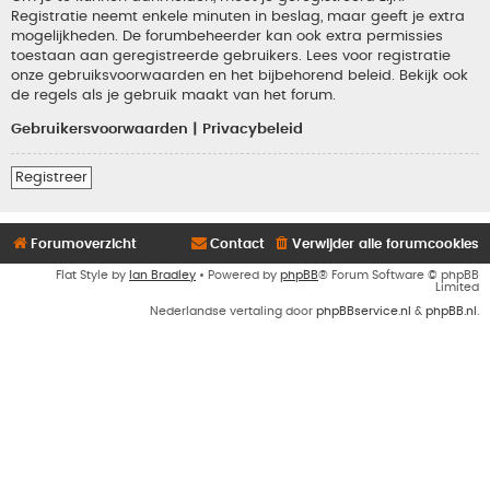
Registratie neemt enkele minuten in beslag, maar geeft je extra
mogelijkheden. De forumbeheerder kan ook extra permissies
toestaan aan geregistreerde gebruikers. Lees voor registratie
onze gebruiksvoorwaarden en het bijbehorend beleid. Bekijk ook
de regels als je gebruik maakt van het forum.
Gebruikersvoorwaarden
|
Privacybeleid
Registreer
Forumoverzicht
Contact
Verwijder alle forumcookies
Flat Style by
Ian Bradley
• Powered by
phpBB
® Forum Software © phpBB
Limited
Nederlandse vertaling door
phpBBservice.nl
&
phpBB.nl
.