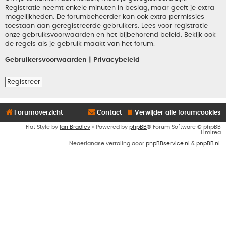
Registratie neemt enkele minuten in beslag, maar geeft je extra
mogelijkheden. De forumbeheerder kan ook extra permissies
toestaan aan geregistreerde gebruikers. Lees voor registratie
onze gebruiksvoorwaarden en het bijbehorend beleid. Bekijk ook
de regels als je gebruik maakt van het forum.
Gebruikersvoorwaarden
|
Privacybeleid
Registreer
Forumoverzicht
Contact
Verwijder alle forumcookies
Flat Style by
Ian Bradley
• Powered by
phpBB
® Forum Software © phpBB
Limited
Nederlandse vertaling door
phpBBservice.nl
&
phpBB.nl
.