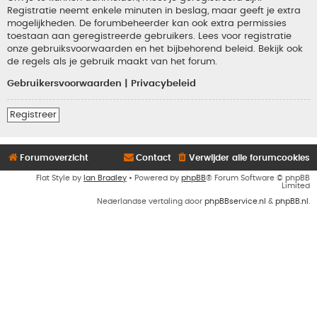
Registratie neemt enkele minuten in beslag, maar geeft je extra
mogelijkheden. De forumbeheerder kan ook extra permissies
toestaan aan geregistreerde gebruikers. Lees voor registratie
onze gebruiksvoorwaarden en het bijbehorend beleid. Bekijk ook
de regels als je gebruik maakt van het forum.
Gebruikersvoorwaarden
|
Privacybeleid
Registreer
Forumoverzicht
Contact
Verwijder alle forumcookies
Flat Style by
Ian Bradley
• Powered by
phpBB
® Forum Software © phpBB
Limited
Nederlandse vertaling door
phpBBservice.nl
&
phpBB.nl
.