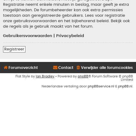
Registratie neemt enkele minuten in beslag, maar geeft je extra
mogelijkheden. De forumbeheerder kan ook extra permissies
toestaan aan geregistreerde gebruikers. Lees voor registratie
onze gebruiksvoorwaarden en het bijbehorend beleid. Bekijk ook
de regels als je gebruik maakt van het forum.
Gebruikersvoorwaarden
|
Privacybeleid
Registreer
Forumoverzicht
Contact
Verwijder alle forumcookies
Flat Style by
Ian Bradley
• Powered by
phpBB
® Forum Software © phpBB
Limited
Nederlandse vertaling door
phpBBservice.nl
&
phpBB.nl
.