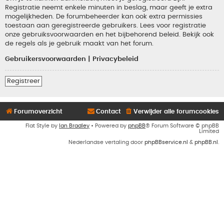
Registratie neemt enkele minuten in beslag, maar geeft je extra
mogelijkheden. De forumbeheerder kan ook extra permissies
toestaan aan geregistreerde gebruikers. Lees voor registratie
onze gebruiksvoorwaarden en het bijbehorend beleid. Bekijk ook
de regels als je gebruik maakt van het forum.
Gebruikersvoorwaarden
|
Privacybeleid
Registreer
Forumoverzicht
Contact
Verwijder alle forumcookies
Flat Style by
Ian Bradley
• Powered by
phpBB
® Forum Software © phpBB
Limited
Nederlandse vertaling door
phpBBservice.nl
&
phpBB.nl
.