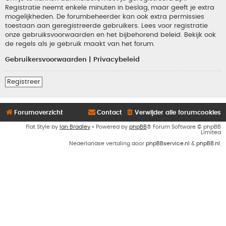
Registratie neemt enkele minuten in beslag, maar geeft je extra
mogelijkheden. De forumbeheerder kan ook extra permissies
toestaan aan geregistreerde gebruikers. Lees voor registratie
onze gebruiksvoorwaarden en het bijbehorend beleid. Bekijk ook
de regels als je gebruik maakt van het forum.
Gebruikersvoorwaarden
|
Privacybeleid
Registreer
Forumoverzicht
Contact
Verwijder alle forumcookies
Flat Style by
Ian Bradley
• Powered by
phpBB
® Forum Software © phpBB
Limited
Nederlandse vertaling door
phpBBservice.nl
&
phpBB.nl
.