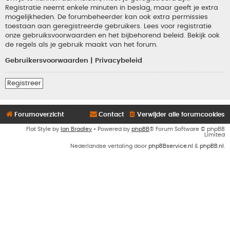
Registratie neemt enkele minuten in beslag, maar geeft je extra
mogelijkheden. De forumbeheerder kan ook extra permissies
toestaan aan geregistreerde gebruikers. Lees voor registratie
onze gebruiksvoorwaarden en het bijbehorend beleid. Bekijk ook
de regels als je gebruik maakt van het forum.
Gebruikersvoorwaarden
|
Privacybeleid
Registreer
Forumoverzicht
Contact
Verwijder alle forumcookies
Flat Style by
Ian Bradley
• Powered by
phpBB
® Forum Software © phpBB
Limited
Nederlandse vertaling door
phpBBservice.nl
&
phpBB.nl
.