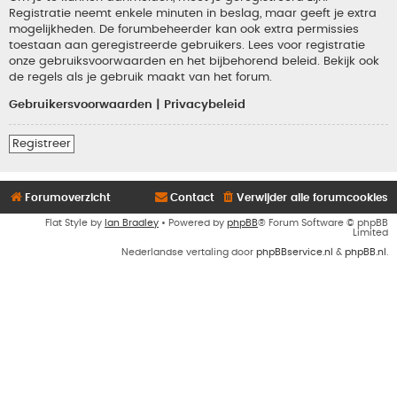
Registratie neemt enkele minuten in beslag, maar geeft je extra
mogelijkheden. De forumbeheerder kan ook extra permissies
toestaan aan geregistreerde gebruikers. Lees voor registratie
onze gebruiksvoorwaarden en het bijbehorend beleid. Bekijk ook
de regels als je gebruik maakt van het forum.
Gebruikersvoorwaarden
|
Privacybeleid
Registreer
Forumoverzicht
Contact
Verwijder alle forumcookies
Flat Style by
Ian Bradley
• Powered by
phpBB
® Forum Software © phpBB
Limited
Nederlandse vertaling door
phpBBservice.nl
&
phpBB.nl
.