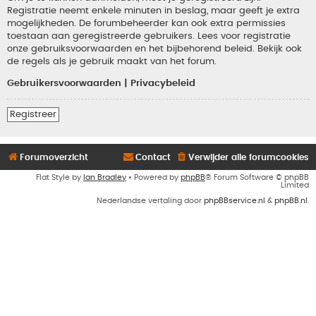
Registratie neemt enkele minuten in beslag, maar geeft je extra
mogelijkheden. De forumbeheerder kan ook extra permissies
toestaan aan geregistreerde gebruikers. Lees voor registratie
onze gebruiksvoorwaarden en het bijbehorend beleid. Bekijk ook
de regels als je gebruik maakt van het forum.
Gebruikersvoorwaarden
|
Privacybeleid
Registreer
Forumoverzicht
Contact
Verwijder alle forumcookies
Flat Style by
Ian Bradley
• Powered by
phpBB
® Forum Software © phpBB
Limited
Nederlandse vertaling door
phpBBservice.nl
&
phpBB.nl
.