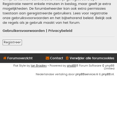
Registratie neemt enkele minuten in beslag, maar geeft je extra
mogelijkheden. De forumbeheerder kan ook extra permissies
toestaan aan geregistreerde gebruikers. Lees voor registratie
onze gebruiksvoorwaarden en het bijbehorend beleid. Bekijk ook
de regels als je gebruik maakt van het forum.
Gebruikersvoorwaarden
|
Privacybeleid
Registreer
Forumoverzicht
Contact
Verwijder alle forumcookies
Flat Style by
Ian Bradley
• Powered by
phpBB
® Forum Software © phpBB
Limited
Nederlandse vertaling door
phpBBservice.nl
&
phpBB.nl
.