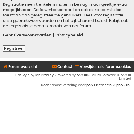
Registratie neemt enkele minuten in beslag, maar geeft je extra
mogelijkheden. De forumbeheerder kan ook extra permissies
toestaan aan geregistreerde gebruikers. Lees voor registratie
onze gebruiksvoorwaarden en het bijbehorend beleid. Bekijk ook
de regels als je gebruik maakt van het forum.
Gebruikersvoorwaarden
|
Privacybeleid
Registreer
Forumoverzicht
Contact
Verwijder alle forumcookies
Flat Style by
Ian Bradley
• Powered by
phpBB
® Forum Software © phpBB
Limited
Nederlandse vertaling door
phpBBservice.nl
&
phpBB.nl
.