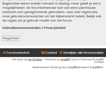
Registratie neemt enkele minuten in beslag, maar geeft je extra
mogelijkheden. De forumbeheerder kan ook extra permissies
toestaan aan geregistreerde gebruikers. Lees voor registratie
onze gebruiksvoorwaarden en het bijbehorend beleid. Bekijk ook
de regels als je gebruik maakt van het forum.
Gebruikersvoorwaarden
|
Privacybeleid
Registreer
Forumoverzicht
Contact
Verwijder alle forumcookies
Flat Style by
Ian Bradley
• Powered by
phpBB
® Forum Software © phpBB
Limited
Nederlandse vertaling door
phpBBservice.nl
&
phpBB.nl
.