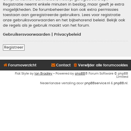
Registratie neemt enkele minuten in beslag, maar geeft je extra
mogelijkheden. De forumbeheerder kan ook extra permissies
toestaan aan geregistreerde gebruikers. Lees voor registratie
onze gebruiksvoorwaarden en het bijbehorend beleid. Bekijk ook
de regels als je gebruik maakt van het forum.
Gebruikersvoorwaarden
|
Privacybeleid
Registreer
Forumoverzicht
Contact
Verwijder alle forumcookies
Flat Style by
Ian Bradley
• Powered by
phpBB
® Forum Software © phpBB
Limited
Nederlandse vertaling door
phpBBservice.nl
&
phpBB.nl
.