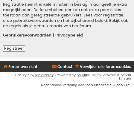
Registratie neemt enkele minuten in beslag, maar geeft je extra
mogelijkheden. De forumbeheerder kan ook extra permissies
toestaan aan geregistreerde gebruikers. Lees voor registratie
onze gebruiksvoorwaarden en het bijbehorend beleid. Bekijk ook
de regels als je gebruik maakt van het forum.
Gebruikersvoorwaarden
|
Privacybeleid
Registreer
Forumoverzicht
Contact
Verwijder alle forumcookies
Flat Style by
Ian Bradley
• Powered by
phpBB
® Forum Software © phpBB
Limited
Nederlandse vertaling door
phpBBservice.nl
&
phpBB.nl
.