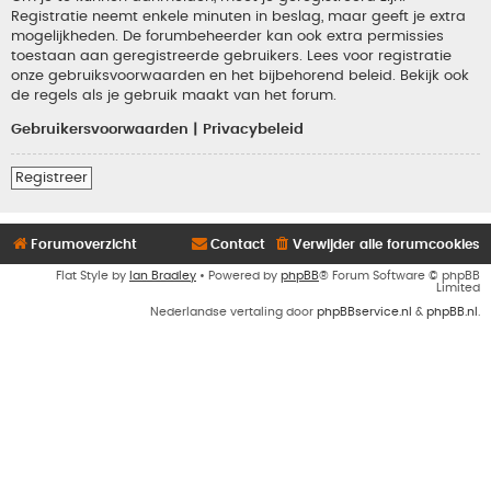
Registratie neemt enkele minuten in beslag, maar geeft je extra
mogelijkheden. De forumbeheerder kan ook extra permissies
toestaan aan geregistreerde gebruikers. Lees voor registratie
onze gebruiksvoorwaarden en het bijbehorend beleid. Bekijk ook
de regels als je gebruik maakt van het forum.
Gebruikersvoorwaarden
|
Privacybeleid
Registreer
Forumoverzicht
Contact
Verwijder alle forumcookies
Flat Style by
Ian Bradley
• Powered by
phpBB
® Forum Software © phpBB
Limited
Nederlandse vertaling door
phpBBservice.nl
&
phpBB.nl
.