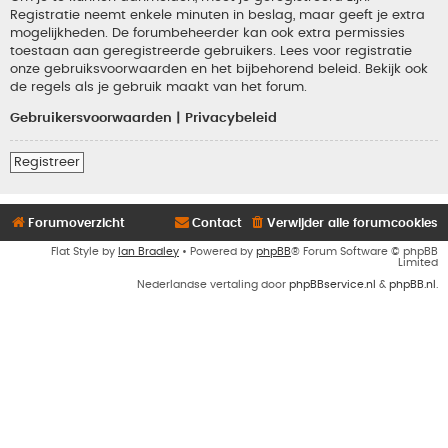
Registratie neemt enkele minuten in beslag, maar geeft je extra
mogelijkheden. De forumbeheerder kan ook extra permissies
toestaan aan geregistreerde gebruikers. Lees voor registratie
onze gebruiksvoorwaarden en het bijbehorend beleid. Bekijk ook
de regels als je gebruik maakt van het forum.
Gebruikersvoorwaarden
|
Privacybeleid
Registreer
Forumoverzicht
Contact
Verwijder alle forumcookies
Flat Style by
Ian Bradley
• Powered by
phpBB
® Forum Software © phpBB
Limited
Nederlandse vertaling door
phpBBservice.nl
&
phpBB.nl
.