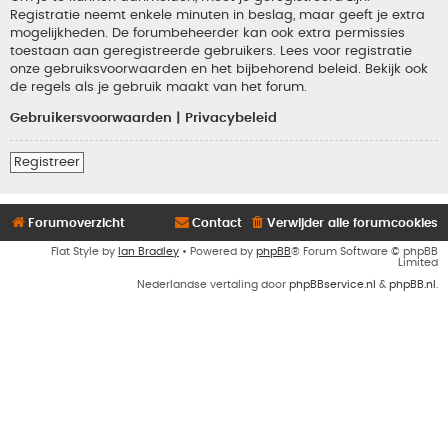
Registratie neemt enkele minuten in beslag, maar geeft je extra
mogelijkheden. De forumbeheerder kan ook extra permissies
toestaan aan geregistreerde gebruikers. Lees voor registratie
onze gebruiksvoorwaarden en het bijbehorend beleid. Bekijk ook
de regels als je gebruik maakt van het forum.
Gebruikersvoorwaarden
|
Privacybeleid
Registreer
Forumoverzicht
Contact
Verwijder alle forumcookies
Flat Style by
Ian Bradley
• Powered by
phpBB
® Forum Software © phpBB
Limited
Nederlandse vertaling door
phpBBservice.nl
&
phpBB.nl
.