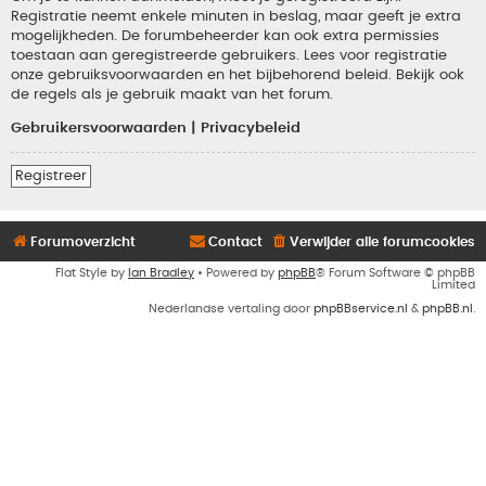
Registratie neemt enkele minuten in beslag, maar geeft je extra
mogelijkheden. De forumbeheerder kan ook extra permissies
toestaan aan geregistreerde gebruikers. Lees voor registratie
onze gebruiksvoorwaarden en het bijbehorend beleid. Bekijk ook
de regels als je gebruik maakt van het forum.
Gebruikersvoorwaarden
|
Privacybeleid
Registreer
Forumoverzicht
Contact
Verwijder alle forumcookies
Flat Style by
Ian Bradley
• Powered by
phpBB
® Forum Software © phpBB
Limited
Nederlandse vertaling door
phpBBservice.nl
&
phpBB.nl
.