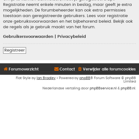
Registratie neemt enkele minuten in beslag, maar geeft je extra
mogelijkheden. De forumbeheerder kan ook extra permissies
toestaan aan geregistreerde gebruikers. Lees voor registratie
onze gebruiksvoorwaarden en het bijbehorend beleid. Bekijk ook
de regels als je gebruik maakt van het forum.
Gebruikersvoorwaarden
|
Privacybeleid
Registreer
Forumoverzicht
Contact
Verwijder alle forumcookies
Flat Style by
Ian Bradley
• Powered by
phpBB
® Forum Software © phpBB
Limited
Nederlandse vertaling door
phpBBservice.nl
&
phpBB.nl
.