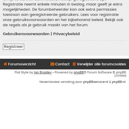
Registratie neemt enkele minuten in beslag, maar geeft je extra
mogelijkheden. De forumbeheerder kan ook extra permissies
toestaan aan geregistreerde gebruikers. Lees voor registratie
onze gebruiksvoorwaarden en het bijbehorend beleid. Bekijk ook
de regels als je gebruik maakt van het forum.
Gebruikersvoorwaarden
|
Privacybeleid
Registreer
Forumoverzicht
Contact
Verwijder alle forumcookies
Flat Style by
Ian Bradley
• Powered by
phpBB
® Forum Software © phpBB
Limited
Nederlandse vertaling door
phpBBservice.nl
&
phpBB.nl
.