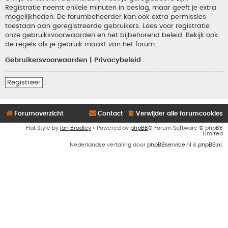
Registratie neemt enkele minuten in beslag, maar geeft je extra
mogelijkheden. De forumbeheerder kan ook extra permissies
toestaan aan geregistreerde gebruikers. Lees voor registratie
onze gebruiksvoorwaarden en het bijbehorend beleid. Bekijk ook
de regels als je gebruik maakt van het forum.
Gebruikersvoorwaarden
|
Privacybeleid
Registreer
Forumoverzicht
Contact
Verwijder alle forumcookies
Flat Style by
Ian Bradley
• Powered by
phpBB
® Forum Software © phpBB
Limited
Nederlandse vertaling door
phpBBservice.nl
&
phpBB.nl
.