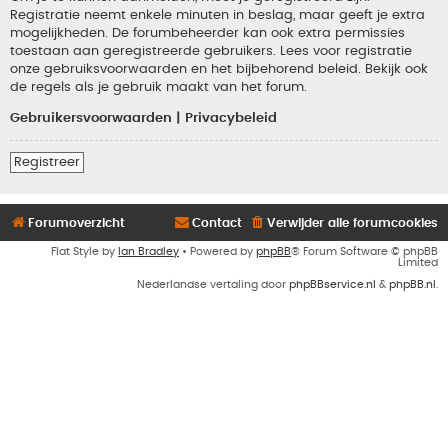
Registratie neemt enkele minuten in beslag, maar geeft je extra
mogelijkheden. De forumbeheerder kan ook extra permissies
toestaan aan geregistreerde gebruikers. Lees voor registratie
onze gebruiksvoorwaarden en het bijbehorend beleid. Bekijk ook
de regels als je gebruik maakt van het forum.
Gebruikersvoorwaarden
|
Privacybeleid
Registreer
Forumoverzicht
Contact
Verwijder alle forumcookies
Flat Style by
Ian Bradley
• Powered by
phpBB
® Forum Software © phpBB
Limited
Nederlandse vertaling door
phpBBservice.nl
&
phpBB.nl
.