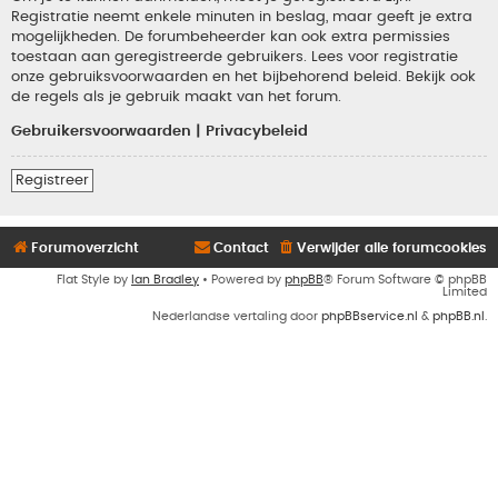
Registratie neemt enkele minuten in beslag, maar geeft je extra
mogelijkheden. De forumbeheerder kan ook extra permissies
toestaan aan geregistreerde gebruikers. Lees voor registratie
onze gebruiksvoorwaarden en het bijbehorend beleid. Bekijk ook
de regels als je gebruik maakt van het forum.
Gebruikersvoorwaarden
|
Privacybeleid
Registreer
Forumoverzicht
Contact
Verwijder alle forumcookies
Flat Style by
Ian Bradley
• Powered by
phpBB
® Forum Software © phpBB
Limited
Nederlandse vertaling door
phpBBservice.nl
&
phpBB.nl
.