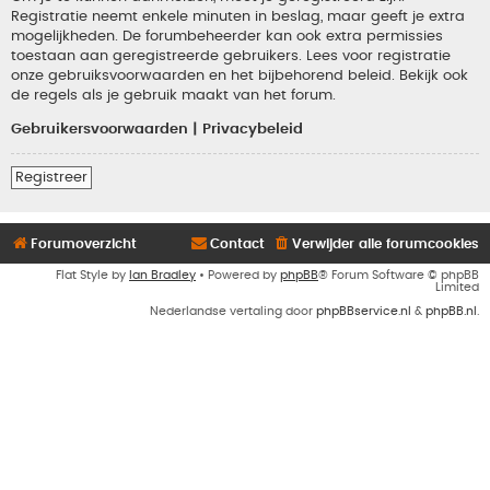
Registratie neemt enkele minuten in beslag, maar geeft je extra
mogelijkheden. De forumbeheerder kan ook extra permissies
toestaan aan geregistreerde gebruikers. Lees voor registratie
onze gebruiksvoorwaarden en het bijbehorend beleid. Bekijk ook
de regels als je gebruik maakt van het forum.
Gebruikersvoorwaarden
|
Privacybeleid
Registreer
Forumoverzicht
Contact
Verwijder alle forumcookies
Flat Style by
Ian Bradley
• Powered by
phpBB
® Forum Software © phpBB
Limited
Nederlandse vertaling door
phpBBservice.nl
&
phpBB.nl
.