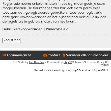
Registratie neemt enkele minuten in beslag, maar geeft je extra
mogelijkheden. De forumbeheerder kan ook extra permissies
toestaan aan geregistreerde gebruikers. Lees voor registratie
onze gebruiksvoorwaarden en het bijbehorend beleid. Bekijk ook
de regels als je gebruik maakt van het forum.
Gebruikersvoorwaarden
|
Privacybeleid
Registreer
Forumoverzicht
Contact
Verwijder alle forumcookies
Flat Style by
Ian Bradley
• Powered by
phpBB
® Forum Software © phpBB
Limited
Nederlandse vertaling door
phpBBservice.nl
&
phpBB.nl
.