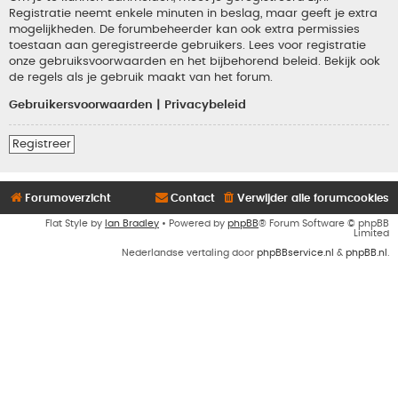
Registratie neemt enkele minuten in beslag, maar geeft je extra
mogelijkheden. De forumbeheerder kan ook extra permissies
toestaan aan geregistreerde gebruikers. Lees voor registratie
onze gebruiksvoorwaarden en het bijbehorend beleid. Bekijk ook
de regels als je gebruik maakt van het forum.
Gebruikersvoorwaarden
|
Privacybeleid
Registreer
Forumoverzicht
Contact
Verwijder alle forumcookies
Flat Style by
Ian Bradley
• Powered by
phpBB
® Forum Software © phpBB
Limited
Nederlandse vertaling door
phpBBservice.nl
&
phpBB.nl
.