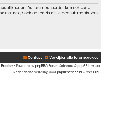
 mogelijkheden. De forumbeheerder kan ook extra
eleid. Bekijk ook de regels als je gebruik maakt van
Contact
Verwijder alle forumcookies
n Bradley
• Powered by
phpBB
® Forum Software © phpBB Limited
Nederlandse vertaling door
phpBBservice.nl
&
phpBB.nl
.