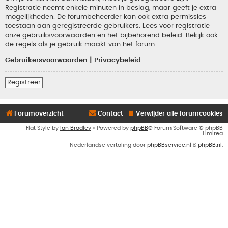
Registratie neemt enkele minuten in beslag, maar geeft je extra
mogelijkheden. De forumbeheerder kan ook extra permissies
toestaan aan geregistreerde gebruikers. Lees voor registratie
onze gebruiksvoorwaarden en het bijbehorend beleid. Bekijk ook
de regels als je gebruik maakt van het forum.
Gebruikersvoorwaarden
|
Privacybeleid
Registreer
Forumoverzicht
Contact
Verwijder alle forumcookies
Flat Style by
Ian Bradley
• Powered by
phpBB
® Forum Software © phpBB
Limited
Nederlandse vertaling door
phpBBservice.nl
&
phpBB.nl
.