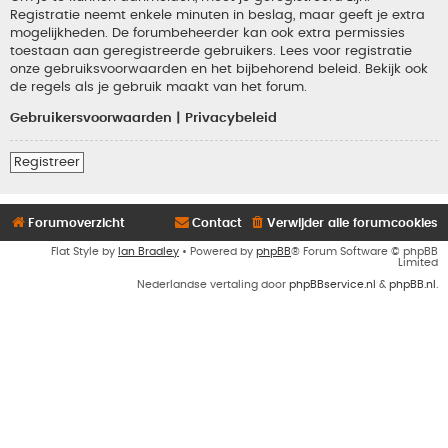
Registratie neemt enkele minuten in beslag, maar geeft je extra
mogelijkheden. De forumbeheerder kan ook extra permissies
toestaan aan geregistreerde gebruikers. Lees voor registratie
onze gebruiksvoorwaarden en het bijbehorend beleid. Bekijk ook
de regels als je gebruik maakt van het forum.
Gebruikersvoorwaarden
|
Privacybeleid
Registreer
Forumoverzicht
Contact
Verwijder alle forumcookies
Flat Style by
Ian Bradley
• Powered by
phpBB
® Forum Software © phpBB
Limited
Nederlandse vertaling door
phpBBservice.nl
&
phpBB.nl
.