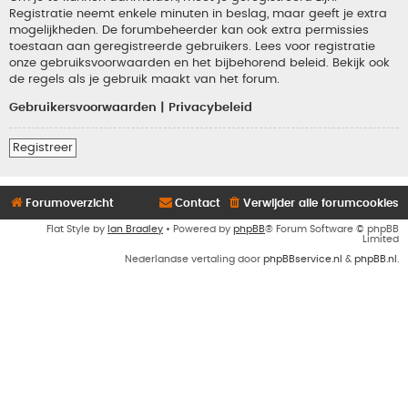
Registratie neemt enkele minuten in beslag, maar geeft je extra
mogelijkheden. De forumbeheerder kan ook extra permissies
toestaan aan geregistreerde gebruikers. Lees voor registratie
onze gebruiksvoorwaarden en het bijbehorend beleid. Bekijk ook
de regels als je gebruik maakt van het forum.
Gebruikersvoorwaarden
|
Privacybeleid
Registreer
Forumoverzicht
Contact
Verwijder alle forumcookies
Flat Style by
Ian Bradley
• Powered by
phpBB
® Forum Software © phpBB
Limited
Nederlandse vertaling door
phpBBservice.nl
&
phpBB.nl
.