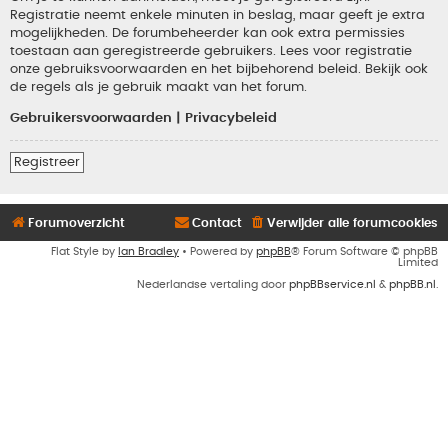
Registratie neemt enkele minuten in beslag, maar geeft je extra
mogelijkheden. De forumbeheerder kan ook extra permissies
toestaan aan geregistreerde gebruikers. Lees voor registratie
onze gebruiksvoorwaarden en het bijbehorend beleid. Bekijk ook
de regels als je gebruik maakt van het forum.
Gebruikersvoorwaarden
|
Privacybeleid
Registreer
Forumoverzicht
Contact
Verwijder alle forumcookies
Flat Style by
Ian Bradley
• Powered by
phpBB
® Forum Software © phpBB
Limited
Nederlandse vertaling door
phpBBservice.nl
&
phpBB.nl
.